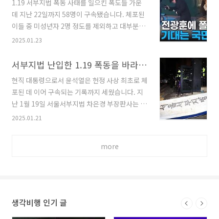
1.19 서부지법 폭동 사태를 일으킨 폭도들 가운
하게 배반'했다며, '윤석열 대통령의 위헌, 위법
에 있는 듯 보였습니다. 그러나 미 동..
데 지난 22일까지 58명이 구속됐습니다. 체포된
행위는 헌법 수호 관점에서 용납할 수 없는 중대
이들 중 미성년자 2명 정도를 제외하고 대부분이
한 법 위반'이기에 '파면하여 얻는 헌법 수호의 이
구속된 건데요. 경찰은 현장 영상을 바탕으로 도
2025.01.23
익이 국가 손실을 압도할 정도로 크다'라고 적시
망간 폭도들을 끝까지 추적해 모두 구속 수사한다
했습니다. 출처 - 연합뉴스 이번 윤석열 탄핵소추
는 방침입니다. 출처 - MBC 이 중에는 2021년 9
서부지법 난입한 1.19 폭동을 바라보는 우리의 시각
안 결정문은 역대 탄핵 결정문 중 가장 길었습니
월 당시 대선 후보였던 윤석열 유튜브 채널에 출
다. 총 114쪽, 약 9만 2000자에 달했기 때문입니
현직 대통령으로서 윤석열은 헌정 사상 최초로 체
연한 극우 유튜버 젊은시각도 포함되어 있습니
다. 노무현 전 대통령 탄핵 때 61..
포된 데 이어 구속되는 기록까지 세웠습니다. 지
다. 그는 서부지법 폭동에 가담해 구속 영장이 발
난 1월 19일 서울서부지법 차은경 부장판사는 내
부되어 22일 구치소에 들어갔습니다. 그는 체포
란 우두머리 및 직권남용, 권리행사 방해 혐의를
2025.01.21
된 자신을 방문해준 황교안 전 국민의힘 대표에게
받는 윤석열에 대한 구속영장을 발부하며 "피의
감사 인사를 했고, 직접 오지 못했지만 특보를 보
자가 증거를 인멸할 염려가 있다"고 밝혔습니다.
내 격려해준 윤상현 국민의힘 의원에게도 감사를
more
윤석열이 체포되기 이전까지 벌인 행태를 보면 당
표했습니다. 출처 - JTBC 서부지법 폭동 사태를
연한 이유입니다. 출처 - JTBC 그런데 윤석열과
일으킨 폭도 중 윤석열 구속 영장을 발..
똑같이 음모론 망상에 빠진 극우 지지자들이 구속
영장 발부에 항의하며 문자 그대로 '폭도'가 되어
테러를 일으키기 시작했습니다. 19일 새벽 윤석
생각비행 인기 글
열의 구속이 결정되자 서울서부지법을 둘러싸고