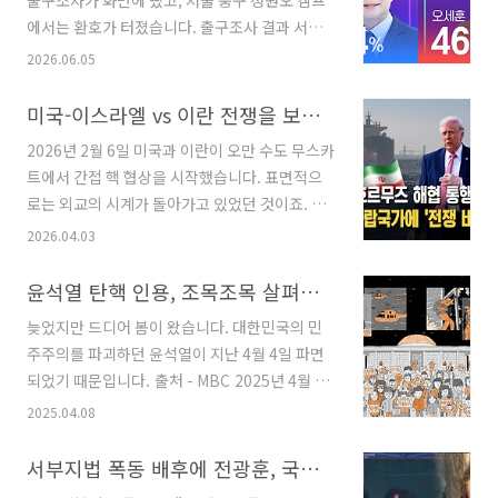
출구조사가 화면에 떴고, 서울 중구 정원오 캠프
에서는 환호가 터졌습니다. 출구조사 결과 서울
시장 선거에서 더불어민주당 정원오 후보가
2026.06.05
51.4%, 국민의힘 오세훈 후보가 46.0%로 5.4%
포인트 차로 앞서는 것으로 나타났습니다. 종로
미국-이스라엘 vs 이란 전쟁을 보는 우리의 시각
구 오세훈 캠프는 침묵에 잠겼습니다. 13시간 뒤.
2026년 2월 6일 미국과 이란이 오만 수도 무스카
두 캠프의 표정은 정확히 뒤바뀌어 있었습니다.
트에서 간접 핵 협상을 시작했습니다. 표면적으
개표 결과 서울시장 선거에서 국민의힘 오세훈 후
로는 외교의 시계가 돌아가고 있었던 것이죠. 그
보가 득표율 49.22%로, 48.07%를 득표한 더불
런데 2월 24일 트럼프 미국 대통령이 국정연설에
2026.04.03
어민주당 정원오 후보를 1.15%포인트 차로 꺾으
서 '이란이 핵 프로그램을 재개하고 미국을 타격
며 승리했습니다. 정원오 후보는 오전 9시 30분
할 수 있는 미사일을 개발 중'이라고 했습니다. 같
윤석열 탄핵 인용, 조목조목 살펴보는 파면 이유
쯤 "서울 시민의 선택을 겸허히 받들겠다"며 승
은 시기 국제원자력기구(IAEA)는 이란이 지하 시
복 선언을 했습니다. 같은 밤, 같은 일이 전국 곳
늦었지만 드디어 봄이 왔습니다. 대한민국의 민
설에 고농축 우라늄을 숨겼다고 발표했습니다. 2
곳에서 반복됐습니다. 경남에서..
주주의를 파괴하던 윤석열이 지난 4월 4일 파면
월 27일 오만 외무장관은 이란이 우라늄 비축 중
되었기 때문입니다. 출처 - MBC 2025년 4월 4
단과 IAEA 완전 사찰에 동의하는 '돌파구'가 마련
일 오전 11시 22분, 헌법재판소는 윤석열에 대한
2025.04.08
됐다고 발표했습니다. 이 내용이 트럼프와 IAEA
탄핵소추안을 재판관 전원일치로 인용했습니다.
의 말이나 발표와 다른 지점이 있긴 해도 이면에
이에 따라 윤석열은 대통령직에서 즉시 파면됐습
서부지법 폭동 배후에 전광훈, 국민의힘, 극우 유튜버가 있다
서 외교의 시계가 돌아가고 있었기 때문에 미국과
니다. 선고문에는 윤석열이 '국민의 신임을 중대
이란 사이의 오랜 숙제인 평화가 손에 닿을 거리