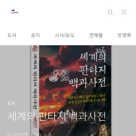
본문 바로가기
도서
공지
시사/보도
연재물
방명록
도서
세계의 판타지 백과사전
by 생각비행
2026. 1. 8.