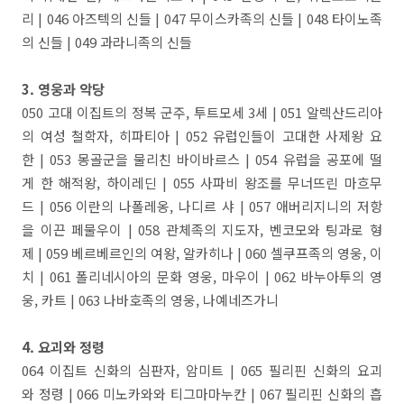
리 | 046 아즈텍의 신들 | 047 무이스카족의 신들 | 048 타이노족
의 신들 | 049 과라니족의 신들
3. 영웅과 악당
050 고대 이집트의 정복 군주, 투트모세 3세 | 051 알렉산드리아
의 여성 철학자, 히파티아 | 052 유럽인들이 고대한 사제왕 요
한 | 053 몽골군을 물리친 바이바르스 | 054 유럽을 공포에 떨
게 한 해적왕, 하이레딘 | 055 사파비 왕조를 무너뜨린 마흐무
드 | 056 이란의 나폴레옹, 나디르 샤 | 057 애버리지니의 저항
을 이끈 페물우이 | 058 관체족의 지도자, 벤코모와 팅과로 형
제 | 059 베르베르인의 여왕, 알카히나 | 060 셀쿠프족의 영웅, 이
치 | 061 폴리네시아의 문화 영웅, 마우이 | 062 바누아투의 영
웅, 카트 | 063 나바호족의 영웅, 나예네즈가니
4. 요괴와 정령
064 이집트 신화의 심판자, 암미트 | 065 필리핀 신화의 요괴
와 정령 | 066 미노카와와 티그마마누칸 | 067 필리핀 신화의 흡