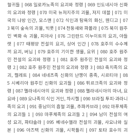
혈귀들 | 068 일로카노족의 요괴와 정령 | 069 인도네시아 신화
의 요괴와 정령 | 070 미국 뉴저지주의 괴물, 저지 데블 | 071 미
국의 나방 인간, 모스맨 | 072 식인과 탐욕의 화신, 웬디고 | 07
3 북미 숲속의 괴물, 빅풋 | 074 천둥새와 파몰라 | 075 북미 원주
민 벽화 속 괴물, 피아사 | 076 그린란드 이누이트의 요괴, 아들
렛 | 077 태평양 전설의 요괴, 상어 인간 | 078 호주의 수수께
끼 요괴, 버닙 | 079 호주의 기이한 생물, 요위 | 080 호주 원주
민 전설의 요괴와 정령 1 | 081 호주 원주민 전설의 요괴와 정
령 2 | 082 호주 원주민 전설의 요괴와 정령 3 | 083 축치족의 요
괴, 켈레트 | 084 네네츠족 신화의 난쟁이 종족, 시르티아 | 08
5 시베리아 원주민 신화의 요괴들 | 086 튀르크족의 요괴와 정
령 | 087 멜라네시아의 요괴와 정령 | 088 멜라네시아의 마녀, 요
요바 | 089 오나족의 식인 거인, 차시켈 | 090 브라질 투피·과라니
족의 요괴 | 091 중남미의 흡혈 괴물, 추파카브라 | 092 마푸체족
의 요괴들 1 | 093 마푸체족의 요괴들 2 | 094 남미 전설의 여
성 요괴, 파타솔라 | 095 베네수엘라 전설의 괴물, 사요나와 실
본 | 096 아즈텍 신화의 괴물, 시팍틀리 | 097 토타 호수의 괴