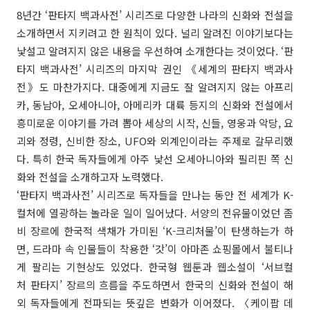
8년간 ‘판타지 백과사전’ 시리즈로 다양한 나라의 신화와 전설을
소개하면서 지키려고 한 원칙이 있다. 널리 알려진 이야기보다는
낯설고 알려지지 않은 내용을 우선하여 소개한다는 것이었다. ‘판
타지 백과사전’ 시리즈의 마지막 권인 《세계의 판타지 백과사
전》도 마찬가지다. 대중에게 지금도 잘 알려지지 않는 아프리
카, 동남아, 오세아니아, 아메리카 대륙 등지의 신화와 전설에서
흥미로운 이야기를 가려 뽑아 세상의 시작, 신들, 영웅과 악당, 요
괴와 정령, 신비한 장소, UFO와 외계인이라는 주제로 갈무리했
다. 특히 한국 독자들에게 아주 낯선 오세아니아와 필리핀 쪽 신
화와 전설을 소개하고자 노력했다.
‘판타지 백과사전’ 시리즈로 독자들을 만나는 동안 전 세계가 K-
컬처에 열광하는 놀라운 일이 일어났다. 서양의 전유물이었던 좀
비 장르에 한국적 색채가 가미된 ‘K-크리처물’이 탄생하는가 하
면, 드라마 속 인물들이 착용한 ‘갓’이 아마존 쇼핑몰에서 불티나
게 팔리는 기현상도 있었다. 한국형 웹툰과 웹소설이 ‘서브컬
처 판타지’ 장르의 흐름을 주도하면서 한국의 신화와 전설이 해
외 독자들에게 전파되는 뜻깊은 변화가 이어졌다. 〈케이팝 데