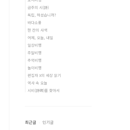
금주의 시(詩)
독립, 하셨습니까?
바다소풍
한 칸의 사색
어제, 오늘, 내일
일상비행
주말비행
추억비행
놀이비행
편집자 X의 세상 읽기
역사 속 오늘
시비(詩碑)를 찾아서
최근글
인기글