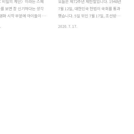
: 비밀의 계단〉이라는 스페
오늘은 제72주년 제헌절입니다. 1948년
를 보면 참 신기하다는 생각
7월 12일, 대한민국 헌법이 국회를 통과
 영화 시작 부분에 아이들이 '무
했습니다. 5일 뒤인 7월 17일, 조선왕조
었습니다' 놀이를 하는 장면
건국일에 맞춰 헌법이 공포되었고 이날을
.
2020. 7. 17.
때문입니다. 스페인 아이들이
우리는 제헌절로 기념하고 있습니다. 제
은 놀이를 한다는 게 놀랍습
헌절은 삼일절, 광복절, 개천절, 한글날과
에서 술래가 "무궁화꽃이 피었
더불어 5대 국경일에 속합니다. 박병석 국
 대신 “Un, dos, tres,
회의장은 제헌절 경축사를 통해 "시대변
pared(하나, 둘, 셋, 벽을 만져
화에 발맞춰 헌법을 개정할 때가 되었"다
말하는 것만 다를 뿐, 술래가 돌
면서 "코로나 위기를 한고비 넘기는 대로
직이면 안 된다는 놀이 방식은
개헌 논의를 본격화"하자고 했습니다. 아
같습니다. 스페인과 우리나라
울러 "정치권의 이해가 아닌 오로지 국민
문화가 직접 교류했을 것 같
의 뜻을 받들어 시대 정신을 반영한 새 국
 이처럼 똑같은 무언가가 존
가 규범을 만들어내야" 한다고 강조했습
이 참 신기합니다. 〈오퍼나
니다. 헌법은 항구불변의 가치를 담은 약
 계단〉이라는 영화의 제작자
속이 아닙니다. 시대의 흐름 속에서 변화
 스페인 내전을 배경으로 한 공
하는 국민의 요구에 부합해야 하며, 더 많
의 미로: 오필..
은 권익을 보장하는 방향으로..