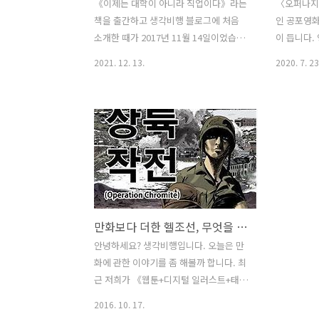
《이제는 대학이 아니라 직업이다》라는
〈오퍼나지
책을 출간하고 생각비행 블로그에 처음
인 공포영화
소개한 때가 2017년 11월 14일이었습니
이 듭니다.
다. 수많은 수험생이 수능을 앞두고 있던
궁화꽃이 피
2021. 12. 13.
2020. 7. 23
시점에 “왜 수능을 보는 걸까?”, “대학에
이 나오기 
가면 인생이 달라질까?” 하는 의문을 제
우리와 똑같
기하는 내용으로 소개한 기억이 있습니
니다. 영화
다. 이제는 대학이 아니라 직업이다 - 나
습니다"라는 말
답게 살기 위한 최고의 준비 2022학년도
Toca la 
수능 시험이 끝나고 며칠 전에 성적표가
라)"라고 
배부되었죠. 성적에 맞춰 대학 진학을 준
아볼 때 움
비하고 있는 수험생이 많이 있을 줄 압니
완전히 똑
다. 그런데 잠깐 생각해볼 부분이 있습니
사이에 놀이
만화보다 더한 헬조선, 무엇을 할 것인가?
다. 지난 2021년 9월 1일자 《충청투데
지는 않은데
이》에 취업난 때문에 학위에 관심이 없
재한다는 점
안녕하세요? 생각비행입니다. 오늘은 만
는 학생들까지 대학원으로 발길을 옮기고
지: 비밀의
화에 관한 이야기를 좀 해볼까 합니다. 최
있다는 기사가 실렸습니다. 4년 전 《이
중 한 명은
근 저희가 《웹툰+디지털 일러스트+태블
제는 대학이 아니라 직업이다》에서..
포영화 〈판
릿 마스터》라는 책을 출간했습니다. 세
2016. 10. 17.
월이 흘러도 변하지 않는, 만화를 그리는