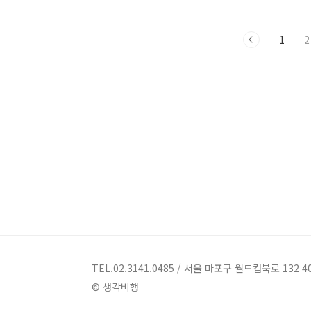
데 기본이 되는 메커니즘을 다루는 책입
니다. 캐릭터 스케치, 컬러링, 컷 분할, 장
1
2
면 연출, 다양한 배경 효과, 타이틀 만들기
등에 이르기까지 웹툰과 디지털 일러스트
를 그리는 데 꼭 필요한 작법기술을 포함
하고 있습니다. 생각비행이 만화작법 책
을 출간한 데에는 이유가 있습니다. 얼마
전 〈무한도전〉의 멤버들이 웹툰작가 6
인과 짝을 이뤄 6주 동안 웹툰을 그려 연
재하는 '릴레이툰'을 진행해 큰 재미를 주
었습니다. 이런 일도 일일 웹툰 이용자
600만 명이라는 사회적 관심이 반영된 결
과입니다. 바야흐로 지금은 웹툰이 ..
TEL.02.3141.0485 / 서울 마포구 월드컵북로 132 4
© 생각비행