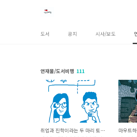
본문 바로가기
도서
공지
시사/보도
연재물/도서비행
111
취업과 진학이라는 두 마리 토끼를 잡은 이들이 알려주는 '행복한 진로 선택'