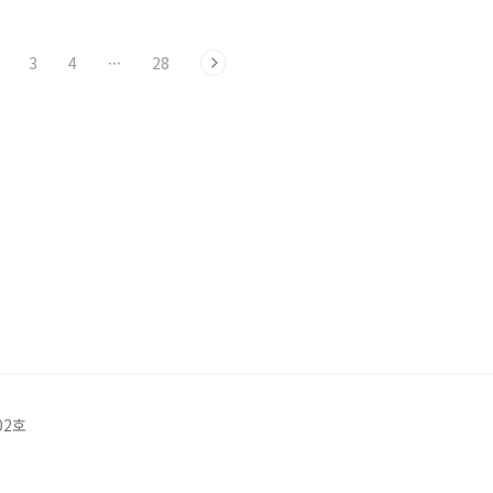
3
4
···
28
02호