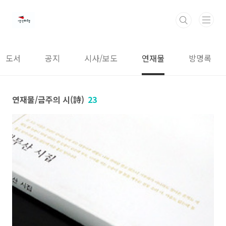
본문 바로가기
도서
공지
시사/보도
연재물
방명록
연재물/금주의 시(詩)
23