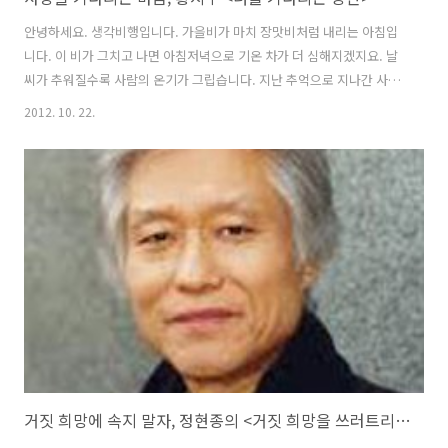
안녕하세요. 생각비행입니다. 가을비가 마치 장맛비처럼 내리는 아침입
니다. 이 비가 그치고 나면 아침저녁으로 기온 차가 더 심해지겠지요. 날
씨가 추워질수록 사람의 온기가 그립습니다. 지난 추억으로 지나간 사람
이든, 지금 만나는 사람이든, 함께 이야기할 사람이 그립습니다. 산이 갈
2012. 10. 22.
색으로 물들고 거리에 플라타너스 잎이 말라 떨어지는 때면 사람이 더욱
그립습니다. 옷을 두껍게 입을수록, 체온의 소중함을 느낄수록 사람에 대
한 그리움이 커지는 것은 인지상정이 아닐까 싶습니다. 사랑하는 사람이
라도 있다면, 아무리 가까운 곳에 있어도 마음의 그리움이 사뭇 커지는
계절입니다. 너를 기다리는 동안 네가 오기로 한 그 자리에 내가 미리가
너를 기다리는 동안 다가오는 모든 발자국은 내 가슴에 쿵쿵거린다 바스
락거리는 나뭇잎 하..
거짓 희망에 속지 말자, 정현종의 <거짓 희망을 쓰러트리는 우리들의 희망>