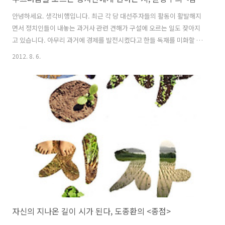
안녕하세요. 생각비행입니다. 최근 각 당 대선주자들의 활동이 활발해지
면서 정치인들이 내놓는 과거사 관련 견해가 구설에 오르는 일도 잦아지
고 있습니다. 아무리 과거에 경제를 발전시켰다고 한들 독재를 미화할 수
는 없는 법입니다. 역사에서 가정이 있을 수 없겠지만 군사독재 시기를
2012. 8. 6.
거치지 않았다면 대한민국은 지금보다 민주주의적 가치가 더 충만하고
경제적으로 발전된 나라가 될 수 있었을 겁니다. 그런데 5.16 군사쿠데타
를 혁명이라고 생각하는 정치인이 여권의 유력한 대권주자라니 역사의
시곗바늘이 거꾸로 가고 있는 것 같아 끔찍합니다. 위안부와 강제징용이
합법적이었다고 말하는 일본 우익의 역사 인식과 무엇이 다른지 묻고 싶
습니다. 역사의 향방을 걱정해야 하는 이때에 윤동주의 시 한 편이 떠오
릅니다. 참회록 파란 녹..
자신의 지나온 길이 시가 된다, 도종환의 <종점>