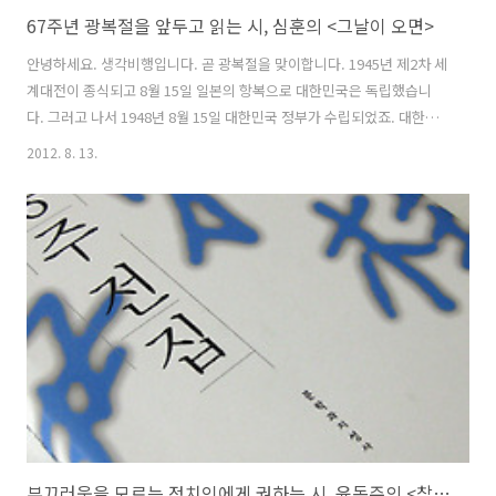
67주년 광복절을 앞두고 읽는 시, 심훈의 <그날이 오면>
안녕하세요. 생각비행입니다. 곧 광복절을 맞이합니다. 1945년 제2차 세
계대전이 종식되고 8월 15일 일본의 항복으로 대한민국은 독립했습니
다. 그러고 나서 1948년 8월 15일 대한민국 정부가 수립되었죠. 대한민
국 정부는 일제에서 벗어난 날과 독립국으로 정부가 수립된 날을 기념하
2012. 8. 13.
기 위해 1949년 10월 1일 '국경일에 관한 법률'을 제정하여 매년 8월 15
일을 광복절이라 하고 국경일로 지정했습니다. 광복절의 '광복(光復)'은
'빛을 되찾다'는 뜻으로 잃었던 국권의 회복을 뜻합니다. 1930년 3월 1
일을 기념하여 소설가로 알려진 심훈이 이라는 시를 썼는데요, 조국의 광
복을 기원하는 간절한 마음을 느낄 수 있습니다. 그날이 오면 그날이 오
면 그날이 오며는 삼각산三角山 일어나 더덩실 춤이라도 추고 한강..
부끄러움을 모르는 정치인에게 권하는 시, 윤동주의 <참회록>