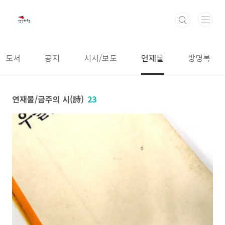
본문 바로가기
도서
공지
시사/보도
연재물
방명록
연재물/금주의 시(詩)
23