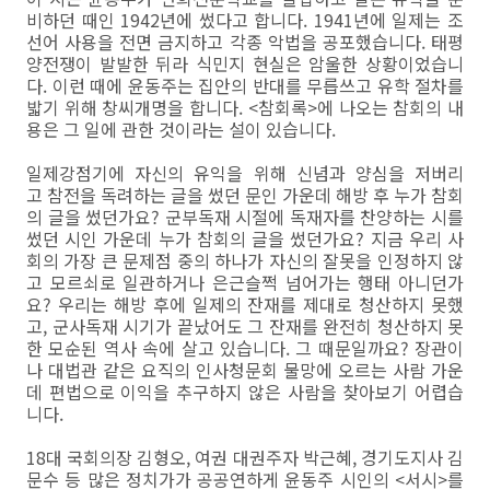
비하던 때인 1942년에 썼다고 합니다. 1941년에 일제는 조
선어 사용을 전면 금지하고 각종 악법을 공포했습니다. 태평
양전쟁이 발발한 뒤라 식민지 현실은 암울한 상황이었습니
다. 이런 때에 윤동주는 집안의 반대를 무릅쓰고 유학 절차를
밟기 위해 창씨개명을 합니다. <참회록>에 나오는 참회의 내
용은 그 일에 관한 것이라는 설이 있습니다.
일제강점기에 자신의 유익을 위해 신념과 양심을 저버리
고 참전을 독려하는 글을 썼던 문인 가운데 해방 후 누가 참회
의 글을 썼던가요? 군부독재 시절에 독재자를 찬양하는 시를
썼던 시인 가운데 누가 참회의 글을 썼던가요? 지금 우리 사
회의 가장 큰 문제점 중의 하나가 자신의 잘못을 인정하지 않
고 모르쇠로 일관하거나 은근슬쩍 넘어가는 행태 아니던가
요? 우리는 해방 후에 일제의 잔재를 제대로 청산하지 못했
고, 군사독재 시기가 끝났어도 그 잔재를 완전히 청산하지 못
한 모순된 역사 속에 살고 있습니다. 그 때문일까요? 장관이
나 대법관 같은 요직의 인사청문회 물망에 오르는 사람 가운
데 편법으로 이익을 추구하지 않은 사람을 찾아보기 어렵습
니다.
18대 국회의장 김형오, 여권 대권주자 박근혜, 경기도지사 김
문수 등 많은 정치가가 공공연하게 윤동주 시인의 <서시>를