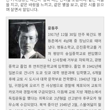
을 지고, 같은 바람을 느끼고, 같은 별을 보고, 같은 시를 읽으
며 살면서 말입니다.
윤동주
1917년 12월 30일 만주 북간도 명
동촌에서 4남매 중 장남으로 태어
났다. 명동소학교, 은진중학교를 거
쳐 평양의 숭실중학교로 편입했으
나 신사참배 거부로 자퇴하고, 광명
중학교 졸업 후 연희전문학교에 입학했다. 졸업 후 1942년에
일본으로 건너가 도쿄 릿쿄 대학 영문과에 입학했고, 6개월
후에 교토 시 도시샤 대학 문학부로 전학했다. 1943년 7월 14
일, 귀향길에 오르기 전 사상범으로 경찰에 체포되어 교토의
카모가와 경찰서에 구금되었다. 이듬해 교토 지방 재판소에서
독립운동을 했다는 죄목으로 2년형을 선고받아 후쿠오카 형
무소에 수감되었다. 복역 중이던 1945년 2월, 스물여덟의 젊