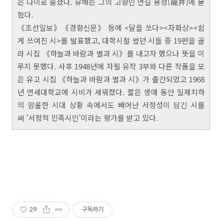
은 나이로 숨졌다. 유해는 그의 고향인 연길 용정(龍井)에 묻
혔다.
《조선일보》《경향신문》 등에 <달을 쏘다><자화상><쉽
게 쓰여진 시>를 발표했고, 대학시절 썼던 시들 중 19편을 골
라 시집 《하늘과 바람과 별과 시》를 내고자 했으나 뜻을 이
루지 못했다. 사후 1948년에 자필 유작 3부와 다른 작품을 모
은 유고 시집 《하늘과 바람과 별과 시》가 출간되었고 1968
년 연세대학교에 시비가 세워졌다. 짧은 생애 동안 일제치하
의 암울한 시대 상황 속에서도 빼어난 서정성이 담긴 시를
써 '서정적 민족시인'이라는 평가를 받고 있다.
29
구독하기