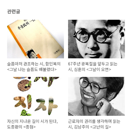
관련글
슬픔마저 관조하는 시, 함민복의
67주년 광복절을 앞두고 읽는
<그날 나는 슬픔도 배불렀다>
시, 심훈의 <그날이 오면>
자신의 지나온 길이 시가 된다,
근로자의 권리를 생각하며 읽는
도종환의 <종점>
시, 김남주의 <고난의 길>