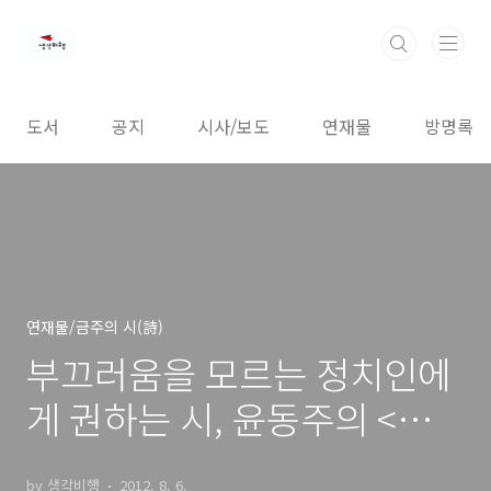
본문 바로가기
도서
공지
시사/보도
연재물
방명록
연재물/금주의 시(詩)
부끄러움을 모르는 정치인에
게 권하는 시, 윤동주의 <참회
록>
by 생각비행
2012. 8. 6.