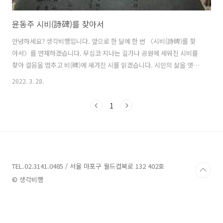
윤동주 시비(詩碑)를 찾아서
안녕하세요? 생각비행입니다. 앞으로 한 달에 한 번 〈시비(詩碑)를 찾
아서〉를 연재하겠습니다. 무심코 지나는 길가나 공원에 세워진 시비를
찾아 걸음을 멈추고 비(碑)에 새겨진 시를 읽겠습니다. 시인의 삶을 엿보
며 우리가 '어떻게 살고 있는지' 잠시 생각하겠습니다. 봄 길목에 선 3월,
2022. 3. 28.
청운동 윤동주 시인의 언덕에 있는 시비(詩碑)를 보기 위해 안산(연세대
학교 뒷산) 둘레길을 걸었다. 둘레길은 무악재 하늘다리 넘어 인왕산 자
1
락길로 이어졌다. 이 길 위에서 독립문, 서대문형무소(역사관), 국사당 등
일제강점기의 아픈 흔적을 만났다. 그리고 다다른 윤동주 시비. 앞에는
〈서시〉가, 뒤에는 〈슬픈 족속(族屬)〉이 시인의 글씨체로 새겨져 있
다. 서시 죽는 날까지 하늘을 우러러 한 점 부끄럼이 없기를, 잎새에 이
는..
TEL.02.3141.0485 / 서울 마포구 월드컵북로 132 402호
© 생각비행