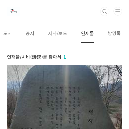
본문 바로가기
도서
공지
시사/보도
연재물
방명록
연재물/시비(詩碑)를 찾아서
1