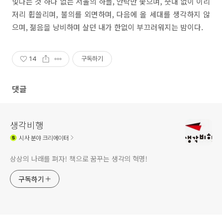
빛나는 것 하나 없는 서울의 하늘
,
안락만 좇으며
,
줏대 없이 이리
저리 휩쓸리며
,
불의를 외면하며
,
다음에 올 세대를 생각하지 않
으며
,
젊음을 낭비하며 살던 내가 한없이 부끄러워지는 밤이다.
14
구독하기
댓글
생각비행
시사
분야 크리에이터
상상의 나래를 펴자! 책으로 꿈꾸는 생각의 혁명!
구독하기