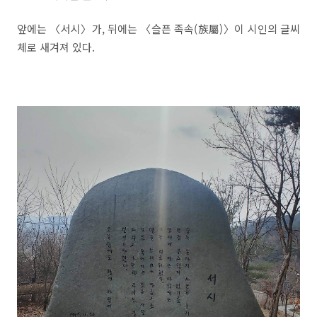
앞에는
〈
서시
〉
가, 뒤에는
〈
슬픈 족속
(
族屬
)
〉
이 시인의 글씨
체로 새겨져 있다
.