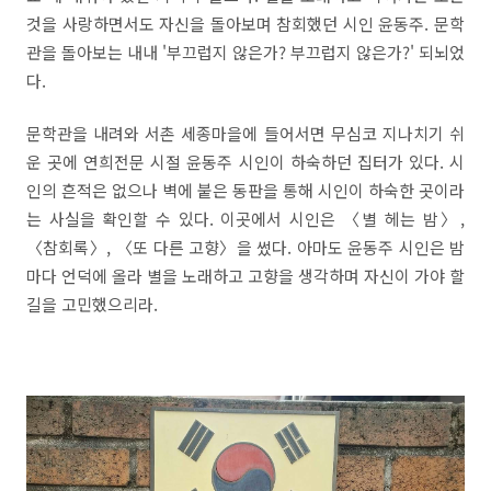
것을 사랑하면서도 자신을 돌아보며 참회했던 시인 윤동주
.
문학
관을 돌아보는 내내 '
부끄럽지 않은가
?
부끄럽지 않은가
?'
되뇌었
다
.
문학관을 내려와 서촌 세종마을에 들어서면 무심코 지나치기 쉬
운 곳에 연희전문 시절 윤동주 시인이 하숙하던 집터가 있다
.
시
인의 흔적은 없으나 벽에 붙은 동판을 통해 시인이 하숙한 곳이라
는 사실을 확인할 수 있다
.
이곳에서 시인은
〈
별 헤는 밤
〉
,
〈
참회록
〉
,
〈
또 다른 고향
〉
을 썼다
.
아마도 윤동주 시인은 밤
마다 언덕에 올라 별을 노래하고 고향을 생각하며 자신이 가야 할
길을 고민했으리라
.