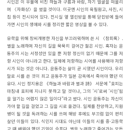
시인은 이 우물에 비친 하늘과 구름과 바람
,
자기 얼굴을 떠올리
며
〈
자화상
〉
을 썼을 것이다
.
이곳엔 시인의 육필원고
,
사진
,
시
집 등이 전시되어 있다
.
전시실 옆 열린방을 통해 닫힌방에 들어
가면 시인의 생애와 시를 정리한 짧은 영상을 볼 수 있다
.
유학을 위해 창씨개명한 자신을 부끄러워하며 쓴 시
〈
참회록
〉
.
별을 노래하며 자신의 길을 묵묵히 걸어간 젊은 시인
.
혹자는 윤
동주의 시는 서정성만 있을 뿐 저항 정신이 없기 때문에 그를 저
항 시인이 아니라고 한다
.
일제에 저항하는 시어를 사용해야 저항
시가 되는 것은 아니다
.
윤동주는 삶이 곧 시였던 시인이다
.
우리
말로 시를 쓴 것이 죄고 윤동주가 일본 감옥에서 죽어야 했던 이
유다
.
시인 정지용은
《
하늘과 바람과 별과
詩
》
서문에 "
호피는
마침내 호피에 지나지 못하고 말 것이나
,
그의 '
시'
로써 '
시인'
됨
을 알기는 어렵지 않은 일이다"
라고 썼다
.
시인 윤동주는 자신이
가야 할 길을 걸었고 그 길을 시로 옮겼다
.
일제를 찬양하고
,
지원
병이 될 것을 독려하는 시를 쓰며 해방 후에도 부끄럼 없이 편히
살던 이들이 있다
.
식민지 시대도 아닌데 이들의 시를 중·고등학
교 때 배워야 했던 기억이 슬프다
.
별을 노래하고 죽어가는 모든