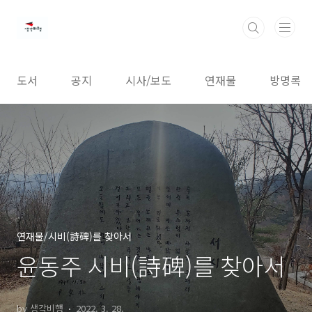
본문 바로가기
도서
공지
시사/보도
연재물
방명록
연재물/시비(詩碑)를 찾아서
윤동주 시비(詩碑)를 찾아서
by 생각비행
2022. 3. 28.