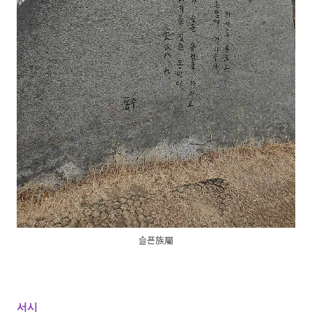
슬픈族屬
서시