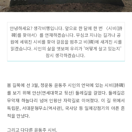
안녕하세요? 생각비행입니다. 앞으로 한 달에 한 번 〈시비(詩
碑)를 찾아서〉를 연재하겠습니다. 무심코 지나는 길가나 공
원에 세워진 시비를 찾아 걸음을 멈추고 비(碑)에 새겨진 시를
읽겠습니다. 시인의 삶을 엿보며 우리가 '어떻게 살고 있는지'
잠시 생각하겠습니다.
봄 길목에 선 3
월
,
청운동 윤동주 시인의 언덕에 있는 시비
(
詩碑
)
를 보기 위해 안산
(
연세대학교 뒷산
)
둘레길을 걸었다
.
둘레길은
무악재 하늘다리 넘어 인왕산 자락길로 이어졌다
.
이 길 위에서
독립문
,
서대문형무소
(
역사관
),
국사당 등 일제강점기의 아픈 흔
적을 만났다
.
그리고 다다른 윤동주 시비
.