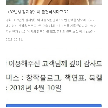
〈82년생 김지영〉이 불편하시다고요?
영화 〈82년생 김지영〉이 개봉 5일 만에 100만 관객을 넘으며 〈터미
네이터〉 신작을 누르고 2주 연속 예매 순위 1위를 기록했습니다. 7일이
지난 현재 141만여 명의 관객이 들었죠. 동명의 원작 소설 역시 120만 부
넘게 판매됐습니다. 80쇄를 넘어 곧 100쇄를 찍은 도서에 들어갈 것이라
2019. 10. 31.
는 예측도 나오고 있습니다. 1982년에 태어나 2019년의 오늘을 살아가
는 여성 김지영이 삶에 겪는 차별과 불평등에 공감하는 사람들이 그만큼
많다는 방증이 아닌가 합니다. 책과 영화를 둘러싼 논란 역시 많았지만
그만큼 페미니즘이 우리 사회의 뜨거운 감자라는 뜻이겠죠. 출처 - 영화
진흥위원회 생각비행은 〈82년생 김지영〉 영화를 둘러싼 논쟁을 이미
다룬 바 있습니다. ( 82년생 김지영 영화화로 더 선명해진 우리..