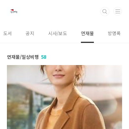
본문 바로가기
도서
공지
시사/보도
연재물
방명록
연재물/일상비행
58