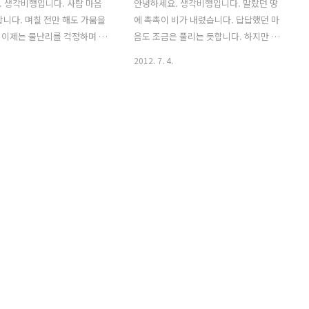
 생각비행입니다. 사람 마음
안녕하세요. 생각비행입니다. 말랐던 땅
합니다. 며칠 전만 해도 가뭄을
에 촉촉이 비가 내렸습니다. 답답했던 마
 이제는 물난리를 걱정하며 행
음도 조금은 풀리는 듯합니다. 하지만 현
 오면 어쩌나 근심하고 있습니
실은 비 한 방울이 절실한 실정입니다. 말
2012. 7. 4.
 재정위기에 봉착했고 지방자
로만 상생을 외치는 대기업과 정치권의
 복지예산이 바닥났다고 울상
외침 속에서 중소기업과 서민의 삶은 언
점입가경으로 가계부채는 나날이
론조차 외면하고 있습니다. 세상을 바꾸
만 합니다. 최근 경제민주화
겠다며 혁명을 외치던 세대는 지금 어디
목소리가 커지고는 있지만, 고
에 있는 걸까요? 가끔 4.19 혁명 때, 1980
장 일변도인 대기업은 나 몰라
년대 민주화운동 때, 군사정권 이후에 왜
습니다. 삼성전자의 영업이익
이 사회를 바르게 바꾸지 못했는지 원망
00억 원으로 2분기 최대 실적이
스러운 마음도 듭니다. 젊은 날 답답한 현
만, 이면을 들여다보면 MB정
실 속에서 미래를 이야기하며 무엇인가
 중심 정책과 백혈병으로 죽
바꿀 수 있으리라고 믿었던 이들은 지금
근로자의 희생, 외국보다 국내
어떤 모습을 하고 있는 것일까요? 4.19 혁
 휴대전화를 판 결과여서 슬
명 시대와 1980년대 민주화운동 시절에
납니다. 정부는 서민보다는 대
거리를 메웠던 이들은 지금 어떤 모습을
부자들 편이고, 객관적이어야
하고 있는 것일까요? 먹고살기에 ..
..