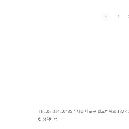
같이 취급할지도 모르지만, 사실 6.25는
아직도 끝나지 않은 현실입니다. 전쟁으
1
로 폐허가 되어버린 한반도의 상흔은 복
구 노력과 오랜 개발의 역사 속에서 자취
를 감췄지만, 정서적 충격과 이데올로기
적 논리는 1970~1980년대를 거쳐 오늘
날에 이르기까지 민족을 분열시키는 정치
적 도구로 여전히 활용되고 있습니다. 일
제 강점기를 거쳐 준비가 부족했던 해방
을 맞이한 뒤, 우리의 의사와 무관한 분단
과 남북 갈등을 겪은 것도 모자라 같은 민
족끼리 피를 뿌리는 참혹한 전쟁을 치렀
습니다. 이처럼 1945년부터 1950년 초
반..
TEL.02.3141.0485 / 서울 마포구 월드컵북로 132 4
© 생각비행