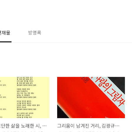
연재물
방명록
서민의 고단한 삶을 노래한 시, <청산별곡>
그리움이 남겨진 거리, 김광규의 <희미한 옛사랑의 그림자>