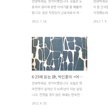
안녕하세요. 생각비행입니다. 오늘은 노
안녕하세요.
동자의 권리에 관한 이야기를 좀 해볼까
이 참 간사
합니다. 많은 직장인이 근로자로서 자신
걱정했는데
의 권리를 제대로 이해하지 못하고 있다
여 비가 더
2012. 7. 16.
2012. 7. 9.
가 부당하게 회사에서 해고를 당하거나
다. 나라는
징계를 당하곤 합니다. 어떻게 해야 할지
치단체들은
방법을 몰라 어영부영 시간만 보내다 아
입니다. 
무런 보상도 받지 못하고 신세를 한탄하
더 늘어나기
는 일도 비일비재합니다. 많은 근로자가
를 외치는 
자신에게 그런 부당한 일이 발생하지 않
용 없이 성
을 것으로 생각하지만, 늘 사건은 예상치
라 하고 있
못할 때 발생하기 마련입니다. 그러므로
이 6조 70
근로자의 권리를 이해하는 일은 자신을
라고 떠들지
6·25에 읽는 詩, 박인환의 <어린 딸에게>
보호할 최소한의 대비책이라고 할 수 있
부의 대기업
습니다. 생각비행 편집자 중 한 명도 예전
어간 삼성 
안녕하세요. 생각비행입니다. 오늘은 한
에 외국계 출판사에 다니다 속한 부서가 6
에서 비싸게
국전쟁이 일어난 지 62주년이 되는 날입
개월 후에 사라지는 바람에 아무런 보상
프고 화가 
니다. 전쟁을 겪지 않은 세대는 한국전쟁
을 받지 못하고 퇴사한 경험이 있습니다.
기업이나 
을 수나라, 당나라, 원나라의 침략처럼 과
2012. 6. 25.
부당한 해고를..
할 언론은 대
거에 일어난 일로 치부하고 역사의 화석