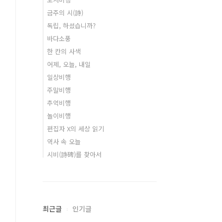
금주의 시(詩)
독립, 하셨습니까?
바다소풍
한 칸의 사색
어제, 오늘, 내일
일상비행
주말비행
추억비행
놀이비행
편집자 X의 세상 읽기
역사 속 오늘
시비(詩碑)를 찾아서
최근글
인기글