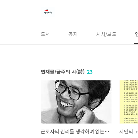
본문 바로가기
도서
공지
시사/보도
연재물/금주의 시(詩)
23
근로자의 권리를 생각하며 읽는 시, 김남주의 <고난의 길>