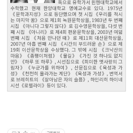
독으로 유학가서 뮌헨대학교에서
수학했고 현재 한양대학교 명예교수로 있다. 1975년
《문학과지성》으로 등단했으며 첫 시집《우리를 적시
는 마지막 꿈》으로 제1회 녹원문학상을, 1983년 두 번째
시집 《아니다 그렇지 않다》로 김수영문학상을, 다섯 번
째 시집 《아니리》로 제4회 편운문학상을, 2003년 여덟
번째 시집 《처음 만나던 때》로 제11회 대산문학상을,
2007년 아홉 번째 시집 《시간의 부드러운 손》으로 제
19회 이산문학상을 수상했다. 그 밖에 시집 《크낙산의
마음》《좀팽이처럼》《물길》《가진 것 하나도 없지
만》《하루 또 하루》, 시선집으로《희미한 옛사랑의 그
림자》《누군가를 위하여》, 산문집으로《육성과 가
성》《천천히 올라가는 계단》《육성과 가성》, 번역서
로 브레히트의 《살아남은 자의 슬픔》, 하인리히 하이네
시선《로렐라이》등이 있다.