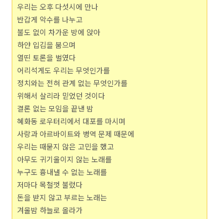
우리는 오후 다섯시에 만나
반갑게 악수를 나누고
불도 없이 차가운 방에 앉아
하얀 입김을 붐으며
열띤 토론을 벌였다
어리석게도 우리는 무엇인가를
정치와는 전혀 관계 없는 무엇인가를
위해서 살리라 믿었던 것이다
결론 없는 모임을 끝낸 밤
혜화동 로우터리에서 대포를 마시며
사랑과 아르바이트와 병역 문제 때문에
우리는 때묻지 않은 고민을 했고
아무도 귀기울이지 않는 노래를
누구도 흉내낼 수 없는 노래를
저마다 목철껏 불렀다
돈을 받지 않고 부르는 노래는
겨울밤 하늘로 올라가