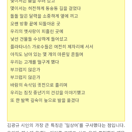
몇이서는 춤을 추러 갔고
몇이서는 허전하게 동숭동 길을 걸었다
돌돌 말은 달력을 소중하게 옆에 끼고
오랜 방황 끝에 되돌아온 곳
우리의 옛사랑이 피흘린 곳에
낯선 건물들 수상하게 들어섰고
플라타너스 가로수들은 여전히 제자리에 서서
아직도 남아 있는 몇 개의 마른잎 흔들며
우리는 고개를 떨구게 했다
부끄럽지 않은가
부끄럽지 않은가
바람의 속삭임 귓전으로 흘리며
우리는 짐짓 중년기의 건강을 이야기했고
또 한 발짝 깊숙이 늪으로 발을 옮겼다
김광규 시인의 가장 큰 특징은 '일상어'를 구사했다는 점입니다.