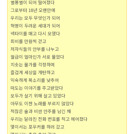
별똥별이 되어 떨어졌다
그로부터 18년 오랜만에
우리는 모두 무엇인가 되어
혁명이 두려운 세대가 되어
넥타이를 매고 다시 모였다
회비를 만원씩 걷고
처자식들의 안부를 나누고
월급이 얼마인가 서로 물었다
치솟는 물가를 걱정하며
즐겁게 세상을 개탄하고
익숙하게 목소리를 낮추어
떠도는 이야기를 주고받았다
모두가 살기 위해 살고 있었다
아무도 이젠 노래를 부르지 않았다
적잖은 술과 비싼 안주를 남긴 채
우리는 달라진 전화 번호를 적고 헤어졌다
몇이서는 포우커를 하러 갔고