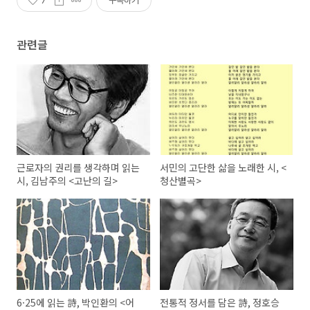
7
구독하기
관련글
근로자의 권리를 생각하며 읽는
서민의 고단한 삶을 노래한 시, <
시, 김남주의 <고난의 길>
청산별곡>
6·25에 읽는 詩, 박인환의 <어
전통적 정서를 담은 詩, 정호승