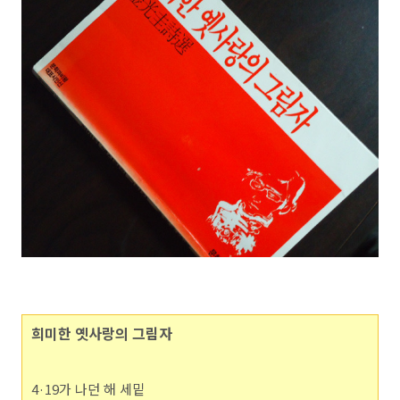
희미한 옛사랑의 그림자
4·19
가 나던 해 세밑