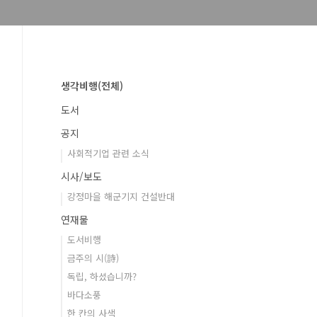
생각비행(전체)
도서
공지
사회적기업 관련 소식
시사/보도
강정마을 해군기지 건설반대
연재물
도서비행
금주의 시(詩)
독립, 하셨습니까?
바다소풍
한 칸의 사색