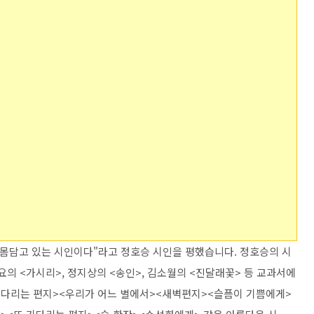
 몸담고 있는 시인이다"라고 정호승 시인을 평했습니다. 정호승의 시
요의 <가시리>, 정지상의 <송인>, 김소월의 <진달래꽃> 등 교과서에
기다리는 편지><우리가 어느 별에서><새벽편지><슬픔이 기쁨에게>