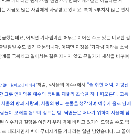
래><또 기다리는 편지><술 한잔><수선화에게> 같은 아름다운 시
노래는 지금도 많은 사람에게 사랑받고 있지요. 특히 <부치지 않은 편지
언급했는데요, 어쩌면 기다림이란 허무로 이어질 수도 있는 미묘한 감
출발점일 수도 있기 때문입니다. 어쩌면 이것은 '기다림'이라는 소극
한계를 극복하고 일어서는 길은 지치지 않고 끈질기게 세상을 바꾸며
처럼, <서울의 예수>에서
"술 취한 저녁. 지평선
칸 없이 살아오신 아버지"
한 그릇 얻어먹은 예수의 등뒤로 재빨리 초승달 하나 떠오른다. 고통
. 서울의 빵과 사랑과, 서울의 빵과 눈물을 생각하며 예수가 홀로 담배
사람들이 모래를 씹으며 잠드는 밤. 낙엽들은 떠나기 위하여 서울에 잠
된 예수처럼 절망은 여전히 우리 앞에 버티고 있기에 도망갈 수도 없
치로 내리치면서 벽이 무너지기를 기다리는 일만 남았습니다. 그 끝이