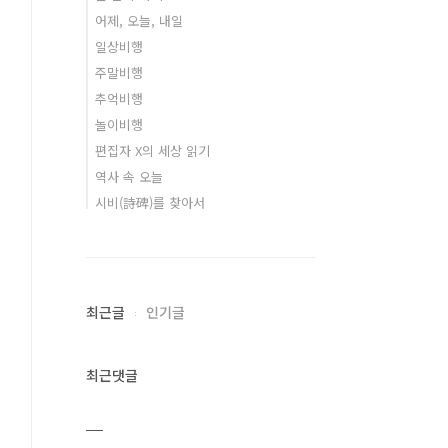
어제, 오늘, 내일
일상비행
주말비행
추억비행
놀이비행
편집자 X의 세상 읽기
역사 속 오늘
시비(詩碑)를 찾아서
최근글
인기글
최근댓글