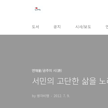
본문 바로가기
도서
공지
시사/보도
연재물/금주의 시(詩)
서민의 고단한 삶을 노
by 생각비행
2012. 7. 9.