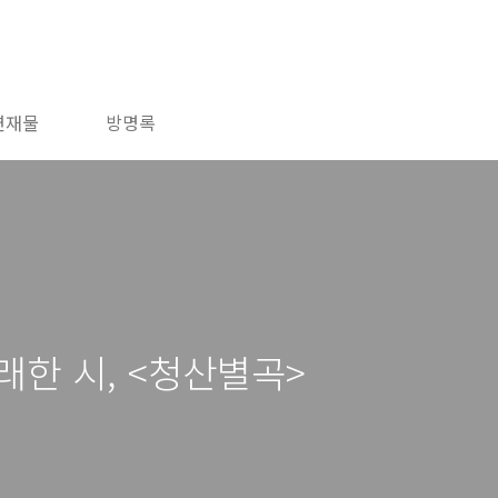
연재물
방명록
래한 시, <청산별곡>