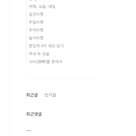
어제, 오늘, 내일
일상비행
주말비행
추억비행
놀이비행
편집자 X의 세상 읽기
역사 속 오늘
시비(詩碑)를 찾아서
최근글
인기글
최근댓글