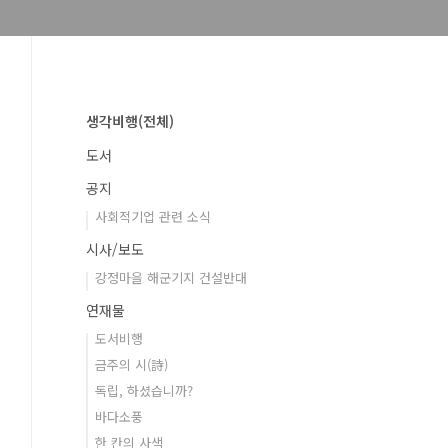
생각비행(전체)
도서
공지
사회적기업 관련 소식
시사/보도
강정마을 해군기지 건설반대
연재물
도서비행
금주의 시(詩)
독립, 하셨습니까?
바다소풍
한 칸의 사색