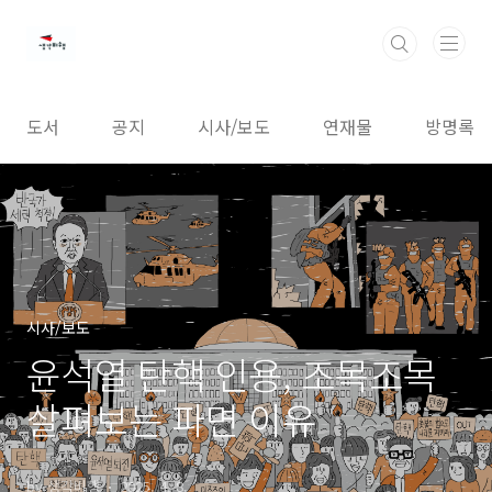
본문 바로가기
도서
공지
시사/보도
연재물
방명록
시사/보도
윤석열 탄핵 인용, 조목조목
살펴보는 파면 이유
by 생각비행
2025. 4. 8.