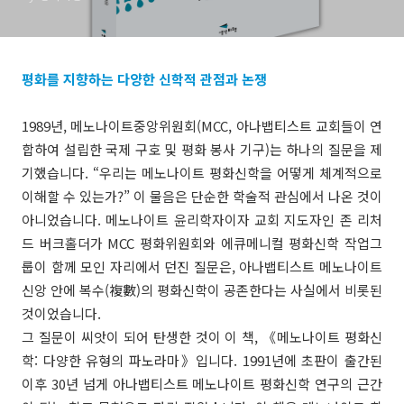
평화를 지향하는 다양한 신학적 관점과 논쟁
1989년, 메노나이트중앙위원회(MCC, 아나뱁티스트 교회들이 연
합하여 설립한 국제 구호 및 평화 봉사 기구)는 하나의 질문을 제
기했습니다. “우리는 메노나이트 평화신학을 어떻게 체계적으로
이해할 수 있는가?” 이 물음은 단순한 학술적 관심에서 나온 것이
아니었습니다. 메노나이트 윤리학자이자 교회 지도자인 존 리처
드 버크홀더가 MCC 평화위원회와 에큐메니컬 평화신학 작업그
룹이 함께 모인 자리에서 던진 질문은, 아나뱁티스트 메노나이트
신앙 안에 복수(複數)의 평화신학이 공존한다는 사실에서 비롯된
것이었습니다.
그 질문이 씨앗이 되어 탄생한 것이 이 책, 《메노나이트 평화신
학: 다양한 유형의 파노라마》입니다. 1991년에 초판이 출간된
이후 30년 넘게 아나뱁티스트 메노나이트 평화신학 연구의 근간