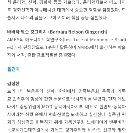
서 윤리학, 신학, 평화학 등을 가르쳤다. 윤리학자로서 메노나이
트 평화신학과 에큐메니컬 대화에서 중요한 역할을 담당했다. 학
술지에 다수의 글을 기고하고 여러 책을 공동 집필했다.
바버라 넬슨 깅그리치 (Barbara Nelson Gingerich)
AMBS의 메노나이트학연구소(Institute of Mennonite Studi
es)에서 편집장으로 19년간 활동하며 AMBS에서 출간하는 학술
지와 서적, 출판 프로젝트를 총괄했다.
옮긴이
김성한
트리니티 복음주의 신학대학원에서 민족복음화 운동과 기독
교 민족주의 형성에 관한 논문으로 박사학위를 받았다. 현재 메노
나이트중앙위원회(MCC) 동북아시아지부 대표로 한반도-동북아
시아라는 상황 속에서 평화신학을 모색하고 실천한다. 실종된 평
화의 상상력을 회복하기 위해 기독연구원 느헤미야와 밴쿠버기
독교세계관대학원에서 기독교 평화주의와 비폭력, 선교와 평화