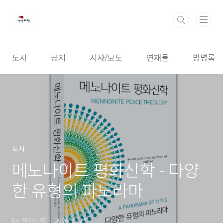
본문 바로가기
도서
공지
시사/보도
연재물
방명록
도서
메노나이트 평화신학 - 다양
한 유형의 파노라마
by 생각비행
2026. 6. 17.