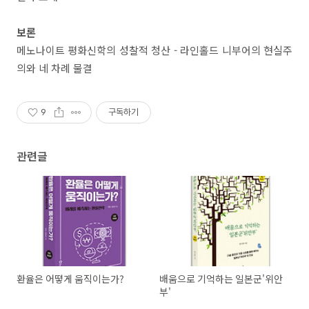
보론
메노나이트 평화신학의 성찰적 청산 - 라인홀드 니부어의 현실주
의와 네 차례 물결
9
구독하기
관련글
환율은 어떻게 움직이는가?
배움으로 기억하는 일본군'위안
부'