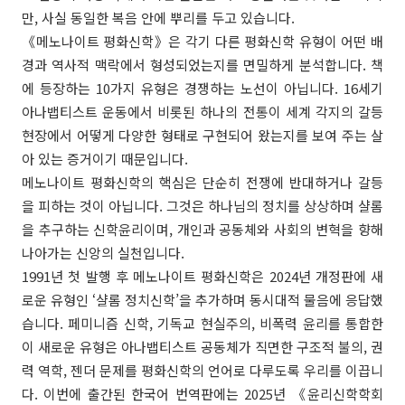
만, 사실 동일한 복음 안에 뿌리를 두고 있습니다.
《메노나이트 평화신학》은 각기 다른 평화신학 유형이 어떤 배
경과 역사적 맥락에서 형성되었는지를 면밀하게 분석합니다. 책
에 등장하는 10가지 유형은 경쟁하는 노선이 아닙니다. 16세기
아나뱁티스트 운동에서 비롯된 하나의 전통이 세계 각지의 갈등
현장에서 어떻게 다양한 형태로 구현되어 왔는지를 보여 주는 살
아 있는 증거이기 때문입니다.
메노나이트 평화신학의 핵심은 단순히 전쟁에 반대하거나 갈등
을 피하는 것이 아닙니다. 그것은 하나님의 정치를 상상하며 샬롬
을 추구하는 신학윤리이며, 개인과 공동체와 사회의 변혁을 향해
나아가는 신앙의 실천입니다.
1991년 첫 발행 후 메노나이트 평화신학은 2024년 개정판에 새
로운 유형인 ‘샬롬 정치신학’을 추가하며 동시대적 물음에 응답했
습니다. 페미니즘 신학, 기독교 현실주의, 비폭력 윤리를 통합한
이 새로운 유형은 아나뱁티스트 공동체가 직면한 구조적 불의, 권
력 역학, 젠더 문제를 평화신학의 언어로 다루도록 우리를 이끕니
다. 이번에 출간된 한국어 번역판에는 2025년 《윤리신학학회