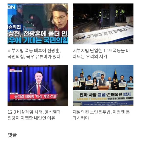
서부지법 폭동 배후에 전광훈,
서부지법 난입한 1.19 폭동을 바
국민의힘, 극우 유튜버가 있다
라보는 우리의 시각
12.3 비상계엄 사태, 윤석열과
재발의된 노란봉투법, 이번엔 통
일당이 자행한 내란인 이유
과시켜야
댓글