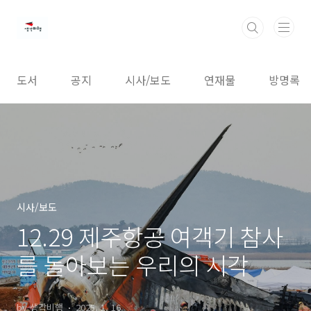
본문 바로가기
도서
공지
시사/보도
연재물
방명록
시사/보도
12.29 제주항공 여객기 참사
를 돌아보는 우리의 시각
by 생각비행
2025. 1. 16.