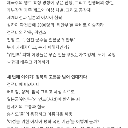
제국주의 영토 확장 경쟁이 낳은 전쟁, 그리고 전쟁터의 성性
가부장적 가족 제도와 여성 차별, 그리고 공창제
세계대전과 일본의 아시아 침략
상하이 파견군에 3000명의 ‘위안부’를 극비로 이송하라
전쟁터의 감옥, 위안소
전쟁 도구, 인간 군수품 일본군‘위안부’
누가 가해자이고, 누가 피해자인가?
‘위안부’ 피해 여성들은 무슨 일을 겪었는가?: 강제, 노예, 폭행
✽함께 배우고 기억하기
세 번째 이야기: 침묵의 고통을 넘어 연대하다
전쟁터에 버려지다
버려짐, 상처, 침묵 그리고 세상 속으로
일본군‘위안부’와 인도(人道)에 반하는 죄
반세기의 고통과 침묵
송신도‘들’의 용감하고 아름다운 싸움
‘여성을 위한 아시아 평화 국민 기금’을 어떻게 볼까?