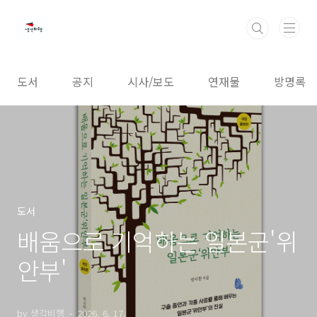
본문 바로가기
도서
공지
시사/보도
연재물
방명록
도서
배움으로 기억하는 일본군'위
안부'
by 생각비행
2026. 6. 17.