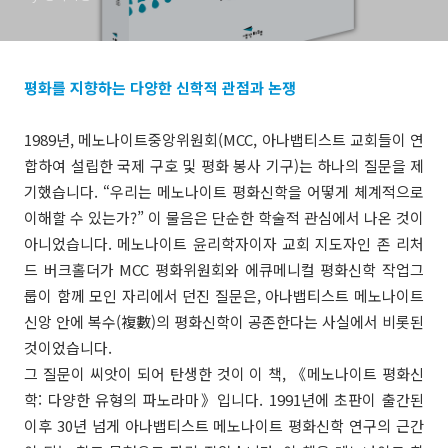
평화를 지향하는 다양한 신학적 관점과 논쟁
1989년, 메노나이트중앙위원회(MCC, 아나뱁티스트 교회들이 연
합하여 설립한 국제 구호 및 평화 봉사 기구)는 하나의 질문을 제
기했습니다. “우리는 메노나이트 평화신학을 어떻게 체계적으로
이해할 수 있는가?” 이 물음은 단순한 학술적 관심에서 나온 것이
아니었습니다. 메노나이트 윤리학자이자 교회 지도자인 존 리처
드 버크홀더가 MCC 평화위원회와 에큐메니컬 평화신학 작업그
룹이 함께 모인 자리에서 던진 질문은, 아나뱁티스트 메노나이트
신앙 안에 복수(複數)의 평화신학이 공존한다는 사실에서 비롯된
것이었습니다.
그 질문이 씨앗이 되어 탄생한 것이 이 책, 《메노나이트 평화신
학: 다양한 유형의 파노라마》입니다. 1991년에 초판이 출간된
이후 30년 넘게 아나뱁티스트 메노나이트 평화신학 연구의 근간