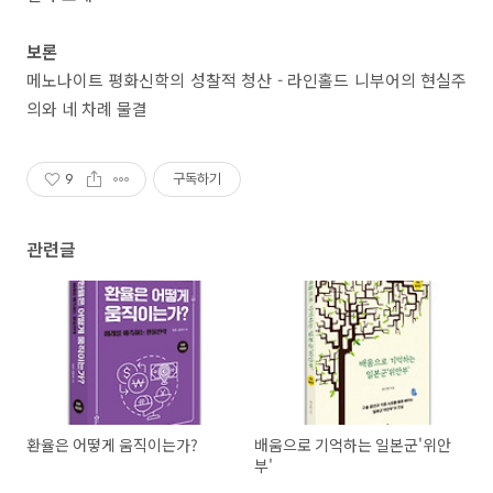
보론
메노나이트 평화신학의 성찰적 청산 - 라인홀드 니부어의 현실주
의와 네 차례 물결
9
구독하기
관련글
환율은 어떻게 움직이는가?
배움으로 기억하는 일본군'위안
부'