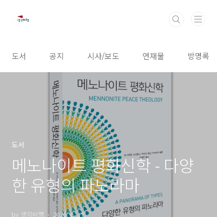
본문 바로가기
도서
공지
시사/보도
연재물
방명록
도서
메노나이트 평화신학 - 다양
한 유형의 파노라마
by 생각비행
2026. 6. 17.