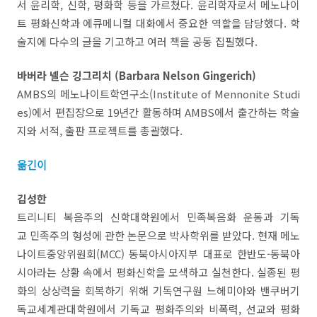
서 윤리학, 신학, 평화학 등을 가르쳤다. 윤리학자로서 메노나이
트 평화신학과 에큐메니컬 대화에서 중요한 역할을 담당했다. 학
술지에 다수의 글을 기고하고 여러 책을 공동 집필했다.
바버라 넬슨 깅그리치 (Barbara Nelson Gingerich)
AMBS의 메노나이트학연구소(Institute of Mennonite Studi
es)에서 편집장으로 19년간 활동하며 AMBS에서 출간하는 학술
지와 서적, 출판 프로젝트를 총괄했다.
옮긴이
김성한
트리니티 복음주의 신학대학원에서 민족복음화 운동과 기독
교 민족주의 형성에 관한 논문으로 박사학위를 받았다. 현재 메노
나이트중앙위원회(MCC) 동북아시아지부 대표로 한반도-동북아
시아라는 상황 속에서 평화신학을 모색하고 실천한다. 실종된 평
화의 상상력을 회복하기 위해 기독연구원 느헤미야와 밴쿠버기
독교세계관대학원에서 기독교 평화주의와 비폭력, 선교와 평화