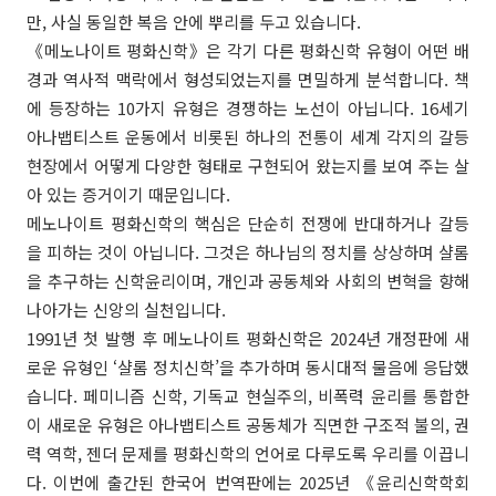
만, 사실 동일한 복음 안에 뿌리를 두고 있습니다.
《메노나이트 평화신학》은 각기 다른 평화신학 유형이 어떤 배
경과 역사적 맥락에서 형성되었는지를 면밀하게 분석합니다. 책
에 등장하는 10가지 유형은 경쟁하는 노선이 아닙니다. 16세기
아나뱁티스트 운동에서 비롯된 하나의 전통이 세계 각지의 갈등
현장에서 어떻게 다양한 형태로 구현되어 왔는지를 보여 주는 살
아 있는 증거이기 때문입니다.
메노나이트 평화신학의 핵심은 단순히 전쟁에 반대하거나 갈등
을 피하는 것이 아닙니다. 그것은 하나님의 정치를 상상하며 샬롬
을 추구하는 신학윤리이며, 개인과 공동체와 사회의 변혁을 향해
나아가는 신앙의 실천입니다.
1991년 첫 발행 후 메노나이트 평화신학은 2024년 개정판에 새
로운 유형인 ‘샬롬 정치신학’을 추가하며 동시대적 물음에 응답했
습니다. 페미니즘 신학, 기독교 현실주의, 비폭력 윤리를 통합한
이 새로운 유형은 아나뱁티스트 공동체가 직면한 구조적 불의, 권
력 역학, 젠더 문제를 평화신학의 언어로 다루도록 우리를 이끕니
다. 이번에 출간된 한국어 번역판에는 2025년 《윤리신학학회