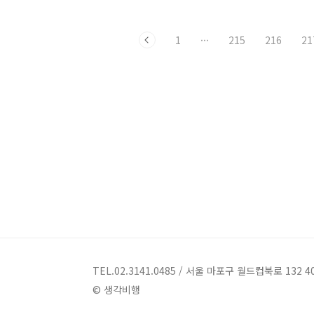
하지만 움직이기만 하면 돈이 드니 부담
스러워하실 분들도 계시겠지요. 걱정하지
1
···
215
216
21
마세요. 오늘은 생각비행이 데이트하기
좋고 가족끼리 가더라도 만족할 만한 무
료 영화 프로그램을 안내해드리겠습니다.
출처 - 뉴스1 한국영상자료원에서 보기
어려웠던 영화 한번에 보기 출처 - 한국영
상자료원 한국에서 손꼽히는 영화 보관소
인 한국영상자료원을 소개합니다. 작품성
높은 고전 영화부터 좋지만 작은 영화라
상영관에 퐁당퐁당 걸려 볼 기회를 놓쳤
던 영화들을 무료로 볼 수 있습니다. 영화
를 좋아하는 분들이라면 알만한 영화인
등 얼마..
TEL.02.3141.0485 / 서울 마포구 월드컵북로 132 4
© 생각비행