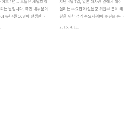
이후 1년... 오늘은 세월호 참
지난 4월 7일, 일본 대사관 앞에서 매주
 되는 날입니다. 국민 대부분이
열리는 수요집회(일본군 위안부 문제 해
014년 4월 16일에 발생한 세
결을 위한 정기 수요시위)에 뜻깊은 손님
는 우연한 사건이 아니었습니
이 찾아오셨습니다. 베트남에서 오신 응
.
2015. 4. 11.
사회의 고질적인 병폐가 곪아 터
우옌티탄 씨입니다. 응우옌티탄 씨는 수
 자본주의가 낳은 괴물들을 활
요집회에 참석해 일본군 위안부 피해자인
치한 결과였습니다. 승객의 안
길원옥 할머니와 꽃다발을 나누며 서로
지 않은 선령 규제 완화, 더 많
응원했습니다. "같은 전쟁의 피해자로서
승객을 싣기 위한 선박 개조와
두 할머니의 행동은 정말 옳은 일이라 응
 규제 완화와 철폐, 승무원의 비
원합니다. 그리고 건강하셔야 합니다"라
사고 시 제대로 작동하지 않은
고요. 수요집회를 응원차 방문한 응우옌
객보다 선장과 선원을 먼저 구
티탄 씨가 일본군 위안부 피해자인지 궁
 수 없는 해경의 구조 방식, 인
금해하는 분도 계실 텐데요. 아닙니다. 이
작전에서 전권을 휘두르다시피
분은 베트남전 당시 한국군의 민간인 학
체 언딘과 해경의 알 수 없는
살로 가족을 잃었고, 본인도 부상 끝에 살
 승객 구조의 골든타임에 중앙
아남았습니다. 출처 - 한겨레 베트남전에
 인사를 위한 의전 통화에 바
참전한 한국군의 민간인 학살을 직시해야
황실..
한다 1956년부터 1975년까지 20여 년간
지..