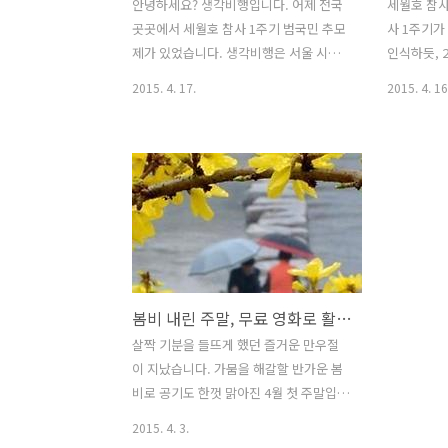
안녕하세요? 생각비행입니다. 어제 전국
세월호 참사 
곳곳에서 세월호 참사 1주기 범국민 추모
사 1주기가
제가 있었습니다. 생각비행은 서울 시청
인식하듯, 2
광장에서 열린 추모제에 참석했습니다.
월호 참사
2015. 4. 17.
2015. 4. 16
딱 1년 전 온 국민을 비탄에 잠기게 한 세
다. 우리 
월호 참사가 있었습니다. 시기적으로 맞
진 결과요,
물린 2014년 6.4 지방선거 때 수많은 후
개 치게 방
보자가 너나 할 것 없이 '안전'을 공약으로
전을 고려하
내세우며 유권자들에게 표를 달라고 외쳤
은 화물과 
습니다. 그로부터 1년, 우리의 삶은 얼마
증축, 안전
나 달라졌나요? 선거철마다 소중한 한 표
정규직화, 
를 행사하며 생활정치의 변화를 기대하건
구명벌, 승
만, 그 희망은 번번이 빗나갑니다. 무엇이
조한 이해할
봄비 내린 주말, 무료 영화로 활력 충전하기
문제인 걸까요? 왜 우리의 삶은 나아지지
명 수색 
않는 걸까요? 지난 6.4 지방선거를 지켜보
했던 잠수업
살짝 기분을 들뜨게 했던 즐거운 만우절
면서 든 의문이었습니다. 오늘은 그 고민
유착 관계,
이 지났습니다. 가뭄을 해갈할 반가운 봄
을 담은 책 한 권을 소개합니다. 생각비행
부처 고위급
비로 공기도 한껏 맑아진 4월 첫 주말입니
이 오랜 시간 공을 들여 ..
빴던 119상
다. 가족, 연인, 친구와 더불어 영화를 보
2015. 4. 3.
며 문화생활을 만끽하고 싶은 때입니다.