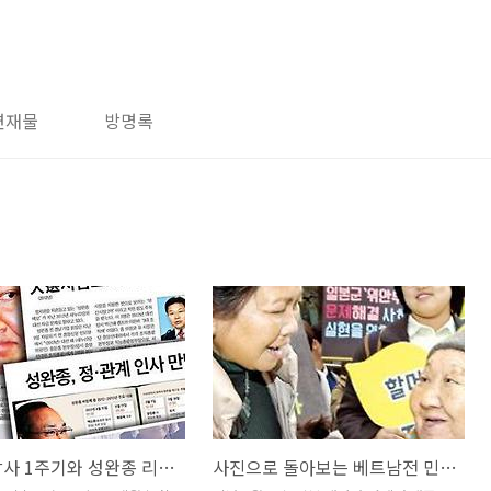
연재물
방명록
세월호 참사 1주기와 성완종 리스트
사진으로 돌아보는 베트남전 민간인 학살