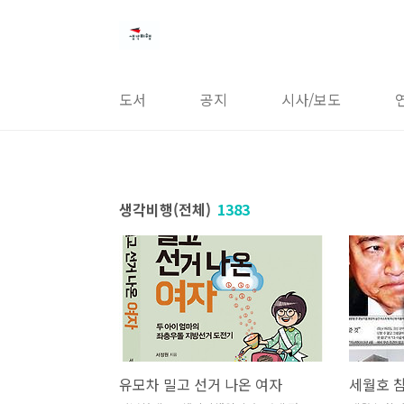
본문 바로가기
도서
공지
시사/보도
생각비행(전체)
1383
유모차 밀고 선거 나온 여자