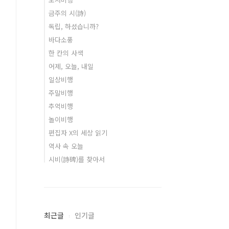
금주의 시(詩)
독립, 하셨습니까?
바다소풍
한 칸의 사색
어제, 오늘, 내일
일상비행
주말비행
추억비행
놀이비행
편집자 X의 세상 읽기
역사 속 오늘
시비(詩碑)를 찾아서
최근글
인기글