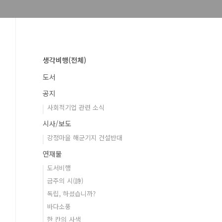
생각비행(전체)
도서
공지
사회적기업 관련 소식
시사/보도
강정마을 해군기지 건설반대
연재물
도서비행
금주의 시(詩)
독립, 하셨습니까?
바다소풍
한 칸의 사색