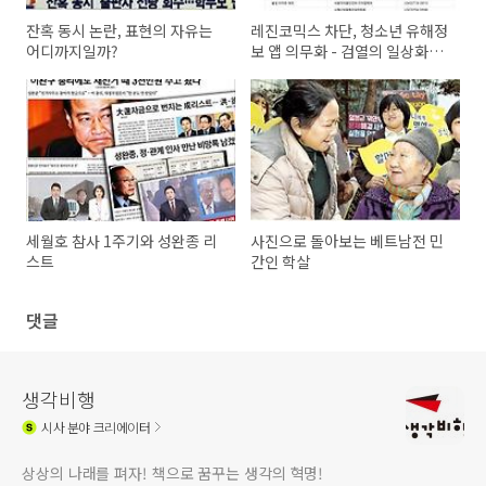
잔혹 동시 논란, 표현의 자유는
레진코믹스 차단, 청소년 유해정
어디까지일까?
보 앱 의무화 - 검열의 일상화가
문제
세월호 참사 1주기와 성완종 리
사진으로 돌아보는 베트남전 민
스트
간인 학살
댓글
생각비행
시사
분야 크리에이터
상상의 나래를 펴자! 책으로 꿈꾸는 생각의 혁명!