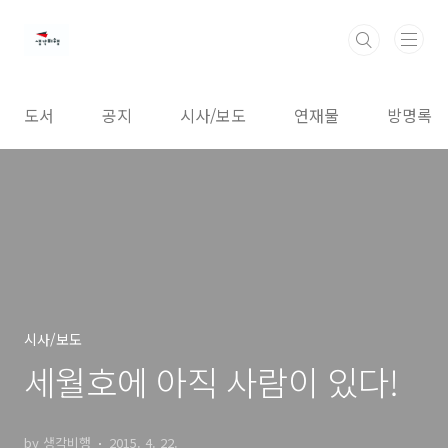
본문 바로가기
도서
공지
시사/보도
연재물
방명록
시사/보도
세월호에 아직 사람이 있다!
by 생각비행
2015. 4. 22.