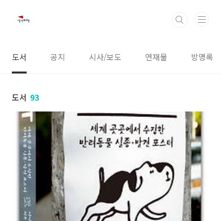
본문 바로가기
도서
공지
시사/보도
연재물
방명록
도서
93