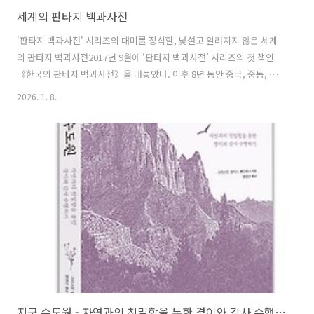
세계의 판타지 백과사전
'판타지 백과사전' 시리즈의 대미를 장식할, 낯설고 알려지지 않은 세계
의 판타지 백과사전2017년 9월에 ‘판타지 백과사전’ 시리즈의 첫 책인
《한국의 판타지 백과사전》을 내놓았다. 이후 8년 동안 중국, 중동, 유
럽, 일본, 인도 편으로 독자를 만났다.《세계의 판타지 백과사전》은 오
2026. 1. 8.
랜 기획의 대미를 장식하는 책이다. ‘판타지 백과사전’ 시리즈를 시작할
당시에는 한국적인 판타지를 창작하려는 이들에게 도움이 되는 자료를
제공하고 싶다는 열의가 있었다. 이를 위해 우리 고유의 문화와 전통이
담긴 한국 신화와 전설을 바탕으로 신비한 보물, 신비한 장소, 영웅, 악
당, 예언자와 예언, 기상이변과 자연재해, 신(神), 괴물과 요괴, 귀신, 도
깨비, 사후 세계와 환생, UFO와 외계인, 신선과 도사와 이인(異人),..
지구 수도원 - 자연과의 친밀함을 통한 경이와 감사 수행하기