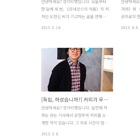
안녕하세요? 생각비행입니다. 오늘부터
안녕하세요?
한 달에 세 번, 《르네상스의 어둠》의 저
겨레》와 
자인 도현신 씨가 기고하는 글을 연재합
공의료의 현
니다. [어제, 오늘, 내일]이라는 꼭지는 우
다시피 경
2013. 5. 14.
2013. 4. 8.
리가 잘 몰랐던 역사의 진실을 파헤치기
를 밟으면서
도 하고, 현 시대를 살아가는 우리의 고민
제가 부각되
을 짚어내기도 하고, 미래를 점치는 전망
(《한겨레》
을 싣기도 합니다. 첫 기사로 개성공단 폐
문》 기사는
쇄를 바라보며 남북한 평화 공존 체제를
공병원 포기
구축하자는 주장을 담은 글을 싣습니다.
말합니다. 1
개성공단은 김대중 대통령과 김정일 국방
의료보험이
위원장이 2000년 6.15공동선언을 이끌어
가 시작되어
낸 이후 2000년 8월 22일 남측의 현대아
증했으나 전
[독립, 하셨습니까?] 커피가 우리에게 줄 수 있는 것들
산(주)과 북측의 아태, 민경련 간에 '개성
간에 내맡겼
공업지구건설운영에 관한 합의서'를 체결
유의 민간
안녕하세요? 생각비행입니다. 일전에 저
하여 시작된 남북교류협력 사업입니다.
고, 돈을 
희는 라는 기사에서 공정무역 커피를 소
개성공단은 남측의 자본과 기술, 북측의
들어 의과
개한 적이 있습니다. 그 뒤로 시간이 많이
토지와 인력이 결합하여 마련된 ..
다. 오늘날
흘렀고, 공정무역 커피를 즐기는 분도 많
2013. 3. 8.
유치..
아진 것 같습니다. 그러니 '사회적기업'