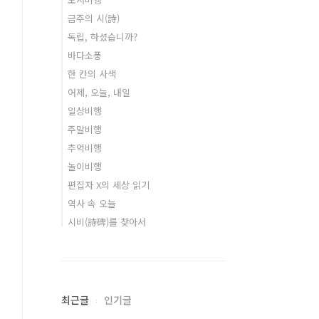
금주의 시(詩)
독립, 하셨습니까?
바다소풍
한 칸의 사색
어제, 오늘, 내일
일상비행
주말비행
추억비행
놀이비행
편집자 X의 세상 읽기
역사 속 오늘
시비(詩碑)를 찾아서
최근글
인기글