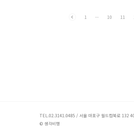
혹은 '기업의 사회적 책임'이 어떻게 커피
산업과 연관되는지 더 길게 설명할 필요
1
···
10
11
는 없을 것 같습니다. 여러분이 잘 아시는
스타벅스는 세계 40여 개국에 1만 6000
여 개의 매장을 둔 세계적인 커피 체인입
니다. 스타벅스의 최고경영자 하워드 슐
츠는 “스타벅스는 커피를 파는 게 아니라
문화를 판다”는 말로 성공적인 마케팅전
략을 설명하기도 했죠. 그런데 스타벅스
가 세계 최대의 공정무역 인증 커피 구매
업체 중 하나라는 사실, 혹시 알고 계셨습
니까? 스타벅스는 2012년 전체 원두 구매
량의 8퍼센트에 해당하는 약 34..
TEL.02.3141.0485 / 서울 마포구 월드컵북로 132 4
© 생각비행