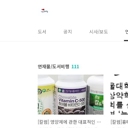
본문 바로가기
도서
공지
시사/보도
연재물/도서비행
111
[칼럼] 영양제에 관한 대표적인 궁금증 4가지