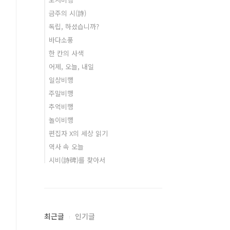
금주의 시(詩)
독립, 하셨습니까?
바다소풍
한 칸의 사색
어제, 오늘, 내일
일상비행
주말비행
추억비행
놀이비행
편집자 X의 세상 읽기
역사 속 오늘
시비(詩碑)를 찾아서
최근글
인기글