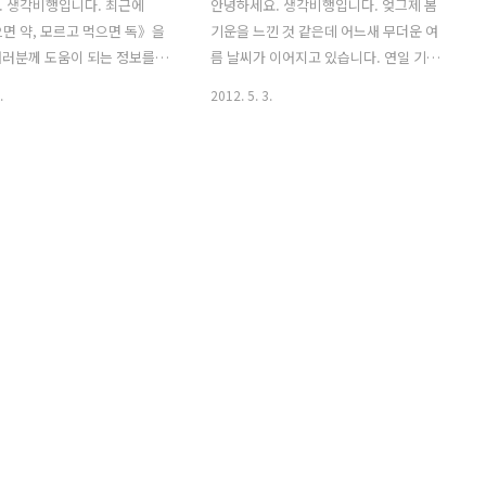
. 생각비행입니다. 최근에
안녕하세요. 생각비행입니다. 엊그제 봄
면 약, 모르고 먹으면 독》을
기운을 느낀 것 같은데 어느새 무더운 여
여러분께 도움이 되는 정보를
름 날씨가 이어지고 있습니다. 연일 기온
습니다. (관련 기사: ) 생각비
이 20도를 상회하니 거리를 나선 사람들
.
2012. 5. 3.
 먹으면 약, 모르고 먹으면
의 옷은 이미 티셔츠나 반소매 차림으로
랑해주시는 독자 여러분께 보답
변했습니다. 생각보다 이르게 찾아온 여
책의 저자분들과 협력해서 매
름, 예년보다 이르게 선풍기과 에어컨을
 약 관련 칼럼을 소개하려 합
트는 가게도 심심찮게 보이는데요. 걱정
코 넘기기 쉬운 약 관련 상식,
부터 앞서는 분도 많으실 겁니다. 작년
 건강 정보 등을 소개할 예정
9.15 정전대란 탓에 전력 사용 기준이 무
해주시고 궁금한 점은 댓글이나
척 엄격해졌기 때문이지요. 전력 대란을
s0419@hanmail.net)로 남
걱정한다 지난해 9월 15일, 일반 시민이
처음 소개하는 칼럼은 습윤드
예기치 못한 정전 대란이 일어났습니다.
 관한 내용입니다. 습윤드레
전국적으로 발생한 정전으로 말미암아 엘
 요즘 일교차가 커서 감기로 고
리베이터 작동이 멈추는 사례가 속출했
 많으신데요, 낮이면 무더운
고, 사무실에 전기가 들어오지 않는 탓에
 느낄 수 있습니다. 화창한 날
업무 마비를 겪기도 했습니다. 양식장을
이어지니 덩달아 나들..
운영하는 분이나 해산물류 조리업에 종사
하는 분..