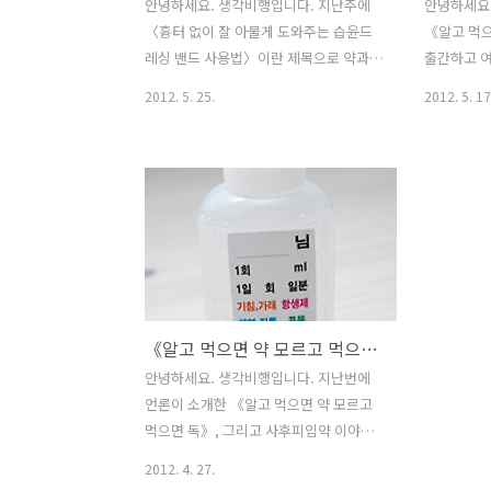
안녕하세요. 생각비행입니다. 지난주에
안녕하세요
〈흉터 없이 잘 아물게 도와주는 습윤드
《알고 먹으
레싱 밴드 사용법〉이란 제목으로 약과
출간하고 
관련된 칼럼 연재를 시작했습니다. 오늘
제공하고 있
2012. 5. 25.
2012. 5. 17
은 영양제에 대한 칼럼을 준비했습니다.
행은 《알고
《알고 먹으면 약, 모르고 먹으면 독》의
독》을 사
공저자이신 윤선희 약사님이 보내주신 내
하고자 이 
용입니다. 약국에서 영양제와 관련하여
주 목요일에
자주 질문받는 내용을 중심으로 정리하셨
니다. 무심
다고 합니다. 영양제를 선택하실 때 도움
시의성 있는
이 되길 바라는 마음입니다. 부모님의 건
이니 격려
강을 위해 어떤 영양제를 선물해야 할까
이메일(idea
요? - 부모님께서 만성질환을 앓고 계신다
겨주세요. 
《알고 먹으면 약 모르고 먹으면 독》어린이 약물 사용 주의 사항
면 정확한 병명을 약사에게 이야기하여
레싱 밴드에
조언을 구하는 편이 좋습니다. 가령 당뇨
싱 밴드란?
안녕하세요. 생각비행입니다. 지난번에
를 앓는 부모님이 계신다면 합병증을 막
생하는 분이
언론이 소개한 《알고 먹으면 약 모르고
고 당뇨 환자에게 도움이 되는 크롬 등의
여름 날씨를
먹으면 독》, 그리고 사후피임약 이야기
영양소를 모아놓은 약이 있으니 참고하시
씨가 연일 
라는 기사에서 사후피임약(응급피임약)에
2012. 4. 27.
기 바랍니다. 혈압..
관한 우리 사회의 인식과 약물 오남용의