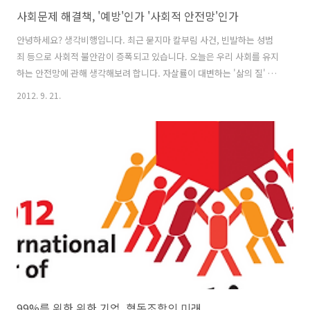
사회문제 해결책, '예방'인가 '사회적 안전망'인가
안녕하세요? 생각비행입니다. 최근 묻지마 칼부림 사건, 빈발하는 성범
죄 등으로 사회적 불안감이 증폭되고 있습니다. 오늘은 우리 사회를 유지
하는 안전망에 관해 생각해보려 합니다. 자살률이 대변하는 '삶의 질' 얼
마 전 우리나라 국민의 ‘삶의 질’이 경제협력개발기구(OECD) 회원국 중
2012. 9. 21.
최하위권인 것으로 조사됐습니다. 한국보건사회연구원이 펴낸 라는 논
문을 보면, 한국은 자체 분석한 ‘삶의 질’ 조사에서 10점 만점에 4.2점을
받아 34개국 가운데 32위를 차지했습니다. 논문을 쓴 이내찬 한성대 교
수는 OECD 행복지수 조사 지표에 소수에 대한 관대성, 국가 신뢰도, 지
니계수(소득 분포의 불평등도를 측정하기 위한 계수), 빈곤율, 여성차별,
지속가능성, 1인당 국내총생산(GDP)이라는 7개 지표를 추가하여 ..
99%를 위한 위한 기업, 협동조합의 미래