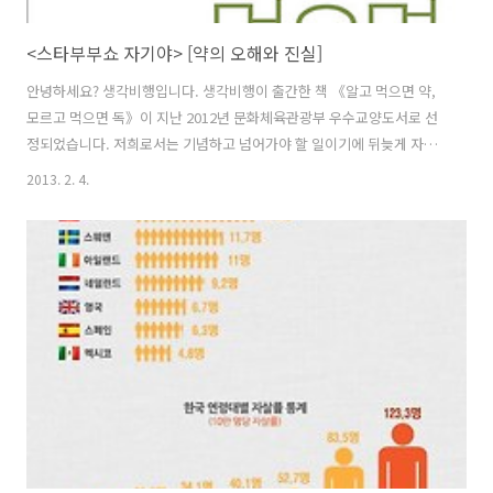
<스타부부쇼 자기야> [약의 오해와 진실]
안녕하세요? 생각비행입니다. 생각비행이 출간한 책 《알고 먹으면 약,
모르고 먹으면 독》이 지난 2012년 문화체육관광부 우수교양도서로 선
정되었습니다. 저희로서는 기념하고 넘어가야 할 일이기에 뒤늦게 자축
합니다. ^^ 2012년 문화체육관광부 우수교양도서로 선정된 《알고 먹으
2013. 2. 4.
면 약, 모르고 먹으면 독》 ‘우수교양도서’ 선정·지원 사업은 문화체육관
광부가 국내의 양서 출판 진작을 위해 1968년부터 추진해온 사업입니다.
철학, 예술, 아동·청소년 등 총 12개 분야의 우수 도서를 선정한 뒤 이를
구입하여 공공도서관 등에 배포함으로써 국내 출판 산업의 육성과 국민
독서문화 향상에 기여한다는 취지입니다. 887개 출판사가 2011년 8월 1
일부터 2012년 7월 31일 사이에 국내 초판 발행한 도서 총 5,143..