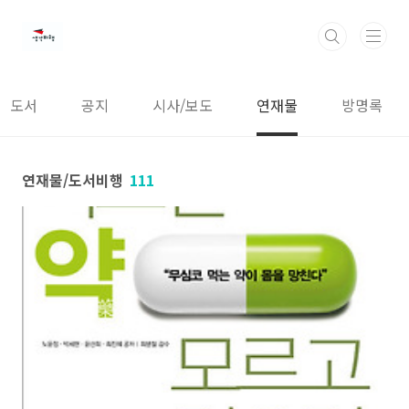
본문 바로가기
도서
공지
시사/보도
연재물
방명록
연재물/도서비행
111