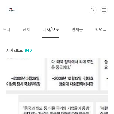
본문 바로가기
도서
공지
시사/보도
연재물
방명록
시사/보도
940