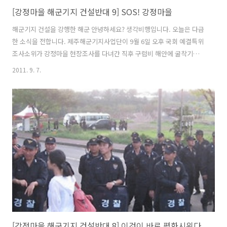
[강정마을 해군기지 건설반대 9] SOS! 강정마을
해군기지 건설을 강행한 해군 안녕하세요? 생각비행입니다. 오늘은 다급
한 소식을 전합니다. 제주해군기지사업단이 9월 6일 오후 국회 예결특위
조사소위가 강정마을 현장조사를 다녀간 직후 구럼비 해안에 굴착기를
투입해 본격적인 공사를 시작했다고 《제주의소리》가 밝혔습니다. () 9
2011. 9. 7.
월 2일 수많은 경력을 동원하여 중덕해변으로 가는 통로를 펜스로 차단
한 해군이 기어이 9월 5일 공사를 재개했습니다. 공사는 지금도 계속되
고 있는 상황입니다. 어제 《제주의소리》에 실린 보도사진(위)은 아주
멀고 높은 곳에서 망원렌즈를 이용하여 촬영한 듯합니다. 현재 강정마을
에 계신 분과 통화를 해보니 그곳에 있는 장비로는 공사 상황을 정확히
파악하기 어렵다고 하는군요. 고권일 강정마을반대대책위원장이 올랐던
망루에서도 흙먼지가 날리는..
[강정마을 해군기지 건설반대 8] 이것이 바로 평화시위다