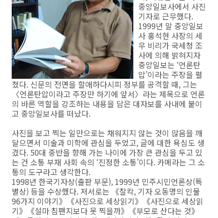
중앙일보사에서 사진
기자로 근무했다.
1999년 말 중앙일보
사 홍석현 사장의 세
무 비리가 국세청 조
사에 의해 밝혀지자
중앙일보는 ‘언론탄
압’이라는 주장을 펼
쳤다. 신문의 전면을 할애하다시피 정부를 공격할 때, 그는
〈언론탄압이라고 주장만 하기에 앞서〉라는 제목으로 언론
의 바른 역할을 강조하는 내용을 담은 대자보를 사내에 붙이
고 중앙일보사를 떠났다.
사진을 보고 찍는 일만으로는 채워지지 않는 것이 많음을 깨
달으면서 미술과 미학에 관심을 두었고, 글에 대한 욕심도 생
겼다. 50대 중반을 향해 가는 나이에 가장 큰 관심을 두고 있
는 건 소통 부재 사회 속의 ‘진정한 소통’이다. 카메라는 그 소
통의 도구라고 생각한다.
1998년 한국기자상(출판 부문), 1999년 민주시민언론상(특
별상) 등을 수상했다. 저서로는 《찰칵, 기자 오동명의 인물
96가지 이야기》《사진으로 세상읽기》《사진으로 세상읽
기》《설마 침팬지보다 못 찍을까》《부모로 산다는 것》