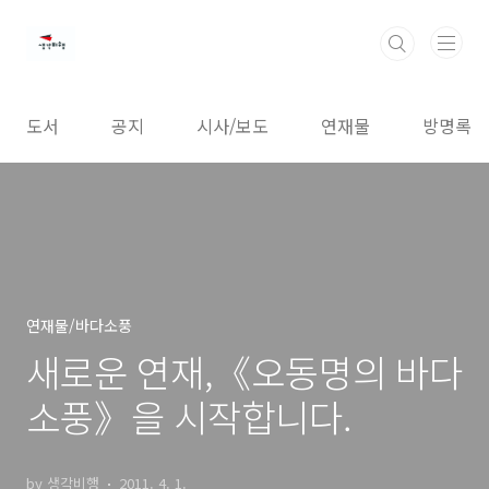
본문 바로가기
도서
공지
시사/보도
연재물
방명록
연재물/바다소풍
새로운 연재,《오동명의 바다
소풍》을 시작합니다.
by 생각비행
2011. 4. 1.