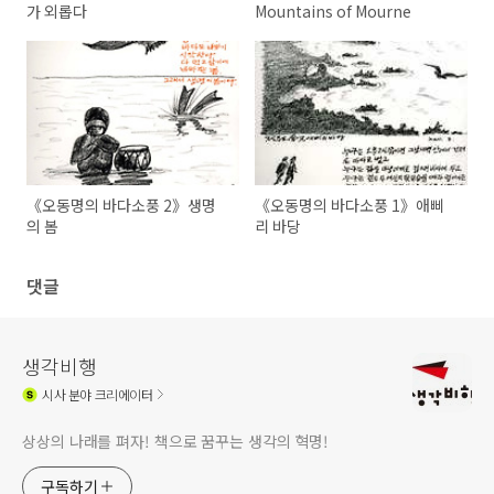
가 외롭다
Mountains of Mourne
《오동명의 바다소풍 2》생명
《오동명의 바다소풍 1》애삐
의 봄
리 바당
댓글
생각비행
시사
분야 크리에이터
상상의 나래를 펴자! 책으로 꿈꾸는 생각의 혁명!
구독하기