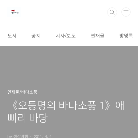
본문 바로가기
도서
공지
시사/보도
연재물
방명록
연재물/바다소풍
《오동명의 바다소풍 1》애
삐리 바당
by 생각비행
2011. 4. 4.