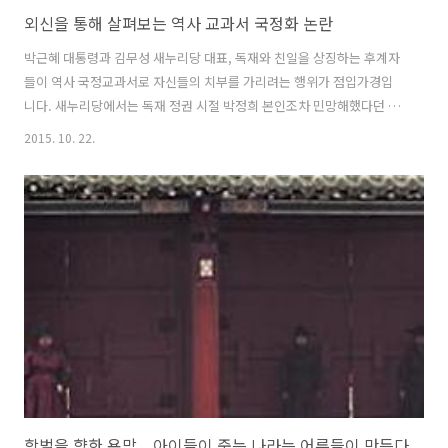
외신을 통해 살펴보는 역사 교과서 국정화 논란
박근혜 대통령과 김무성 새누리당 대표, 독재와 친일을 상징하는 후계자
들이 역사 국정교과서로 자신들의 치부를 가리려는 행위가 점입가경입
니다. 새누리당에서는 독재 정권 시절 박정희 본인조차 민망해했다던 내
용, 즉 일본군 장교인 박정희가 독립군을 도왔다는 역사 왜곡을 끌어내기
2015. 10. 22.
에 이르렀습니다. 이에 반대하는 상식 있는 시민들은 국정교과서 참여 거
부와 대안교과서 집필 그리고 촛불시위를 계속하고 있습니다. 보수우익
언론을 비롯한 방송사들은 박근혜 정권의 역사 쿠데타를 찬양하며 교육
부의 역사 국정교과서 광고로 돈을 벌기 바쁜데, 거기에 《한겨레》 신
문마저 끼어들어 분노와 안타까움을 자아내기도 했습니다. 혼탁한 복마
전 속에서 객관적인 시선을 유지할 수 있는 제3자인 국제사회의 눈에는
우리나라의 역사 교과서 국정화 파동..
학벌을 향한 욕망... 아이들이 죽는 나라는 어른들이 만든다