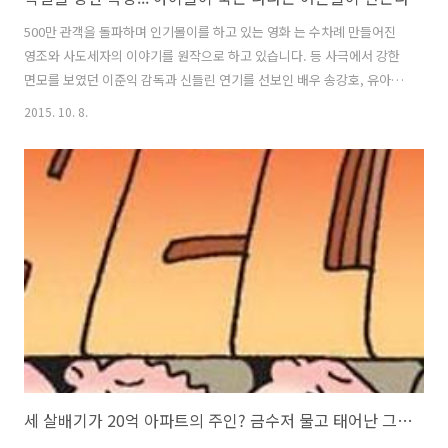
500만 관객을 돌파하며 인기몰이를 하고 있는 영화 는 수차례 만들어진
영조와 사도세자의 이야기를 원작으로 하고 있습니다. 등 사극에서 강한
면모를 보였던 이준익 감독과 신들린 연기를 선보인 배우 송강호, 유아인
에 힘입어 흥행은 기세가 대단합니다. '왕으로서 아들을 죽일 수밖에 없
2015. 10. 8.
는 처지에 있었던 아버지'라는 역사적 실화가 주는 울림이 아무래도 영화
흥행의 가장 큰 요인이 아닌가 합니다. 는 실록을 충실하게 재현하면서
도, '자격을 갖춘 왕자'를 바랐던 왕과 '자애로운 아버지'를 바랐던 아들
의 엇갈린 감정으로 여백을 채우고 있었습니다. 그 때문인지 오늘날 세대
론과 맞닿는 부분도 보이더군요. 출처 - 조선일보 사도세자처럼 죽고 싶
지 않으면 공부하라는 엄마들 영화 가 40대 강남 엄마들 사이에서 인기라
고 합니..
세 살배기가 20억 아파트의 주인? 금수저 물고 태어난 그들만의 세상