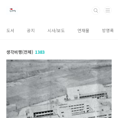
본문 바로가기
도서
공지
시사/보도
연재물
방명록
생각비행(전체)
1383