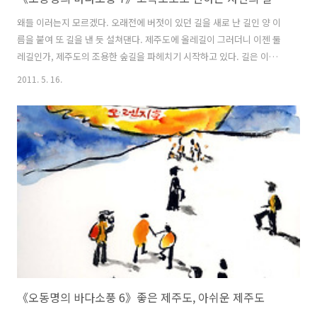
왜들 이러는지 모르겠다. 오래전에 버젓이 있던 길을 새로 난 길인 양 이
름을 붙여 또 길을 낸 듯 설쳐댄다. 제주도에 올레길이 그러더니 이젠 둘
레길인가, 제주도의 조용한 숲길을 파헤치기 시작하고 있다. 길은 이름이
아니며 유행으로 만들어질 도로 같은 길이어서는 안 된다. 길을 사랑한다
2011. 5. 16.
는 자들이 이런 짓거리들을 해대고 있으니 그들의 이중적인 행위에 유행
을 쫓기 좋아하는 국민이 야단법석이다. 제일 많이 간다는 올레길 7번 코
스는 서울의 명동 거리와 다를 바가 없다. 자연의 길이 아니라 사람으로
빼곡하니 사람의 길, 저잣거리가 된 지 이미 오래다. 앞에선 담배를 피워
대고 담뱃재가 날아들어 사람의 눈을 찌르는 불쾌한 곳이 되어버린 올레
7번 코스 길. 사람들이 떠들어대는 소리에 자연의 길을 걷는 건지 저잣거
리를..
《오동명의 바다소풍 6》좋은 제주도, 아쉬운 제주도