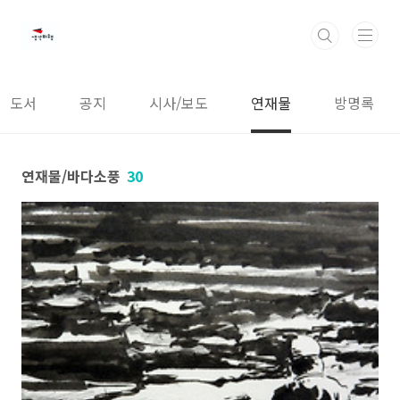
본문 바로가기
도서
공지
시사/보도
연재물
방명록
연재물/바다소풍
30