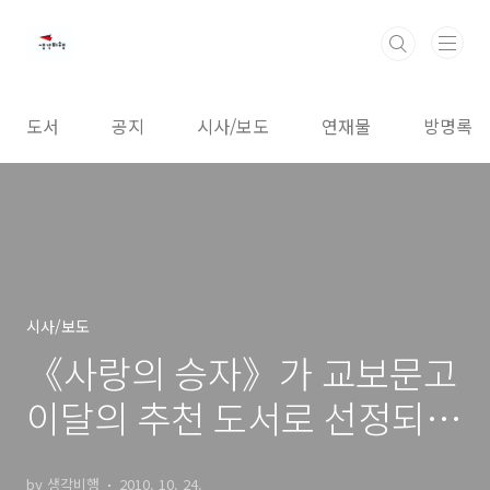
본문 바로가기
도서
공지
시사/보도
연재물
방명록
시사/보도
《사랑의 승자》가 교보문고
이달의 추천 도서로 선정되었
습니다.
by 생각비행
2010. 10. 24.