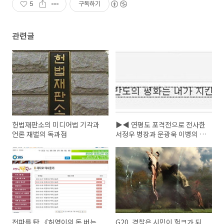
5
구독하기
관련글
헌법재판소의 미디어법 기각과
▶◀ 연평도 포격전으로 전사한
언론 재벌의 독과점
서정우 병장과 문광욱 이병의 명
복을 빕니다.
전파를 탄 《허영이의 돈 버는
G20, 경찰은 시민이 헐크가 되