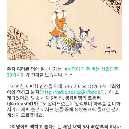
독자 여러분
덕에 잘~ 나가는 《
허영이의 돈 버는 생활습관
39가지
》가 전파를 탔습니다. ^_^
부지런한 새벽형 인간을 위해 SBS 라디오 LOVE FM
〈
최영
아의 책하고 놀자
(
http://radio.sbs.co.kr/book/
)〉
에 소
개되었어요. 방송 시작 5분 전,
생각비행의 트위터
(@ideas0419)
로도 알려드렸는데 일찍부터 하루를 준비하
시거나 새벽 출근 하시는 분들 중에 생방송으로 들으신 분이
계신지 모르겠네요.
〈
최영아의 책하고 놀자
〉는
매일
새벽 5시 40분부터 6시
까