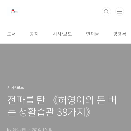
본문 바로가기
도서
공지
시사/보도
연재물
방명록
시사/보도
전파를 탄 《허영이의 돈 버
는 생활습관 39가지》
by 생각비행
2010. 10. 8.