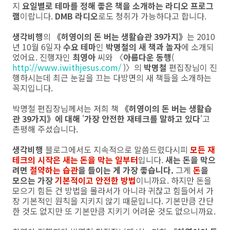
지
요일별로 테마를 정해 좋은 책을 소개하는 라디오 프로그
램
이랍니다.
DMB 라디오
로도 청취가 가능하다고 합니다.
생각비행
의
《허영이의 돈 버는 생활습관 39가지》
는 2010
년 10월 6일자
수요 테마
인
박명철의 새 책과 놀자
에 소개되
었어요. 진행자인
최영아
씨와
〈
아름다운 동행
(
http://www.iwithjesus.com/
)〉의
박명철
편집장님이 진
행하시는데 최근 눈길을 끄는 다방면의 새 책들을 소개하는
꼭지입니다.
박명철 편집장님께서는 저희 책
《허영이의 돈 버는 생활습
관 39가지》에 대해
'
가장 안전한 재테크를 말하고 있다
'고
촌평해 주셨습니다.
생각비행
블로그에서도 지속적으로 말씀드렸다시피
모든 재
테크의 시작은 새는 돈을 막는 일부터
입니다.
새는 돈을 막으
려면
절약하는 습관
을 들이는 게 가장 좋습니다.
그게
돈
을
모으는 가장
기본적이고 안전한 방법
이니까요. 하지만 돈을
모으기 힘든 건 방법을 몰라서가 아니라 귀찮고 힘들어서 가
장 기본적인 원칙을 지키지 않기 때문입니다. 기본만큼 간단
한 것도 없지만 또 기본만큼 지키기 어려운 것도 없으니까요.