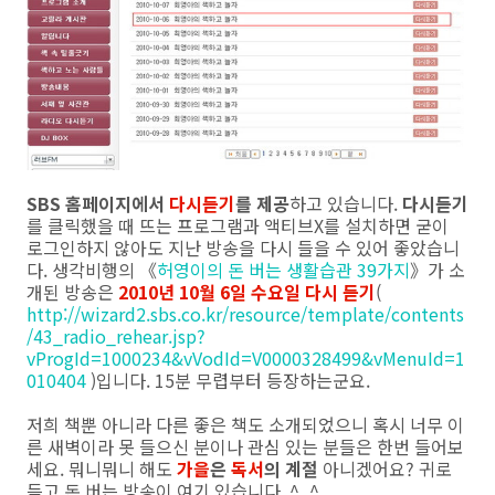
SBS 홈페이지에서
다시듣기
를 제공
하고 있습니다.
다시듣기
를 클릭했을 때 뜨는 프로그램과 액티브X를 설치하면 굳이
로그인하지 않아도 지난 방송을 다시 들을 수 있어 좋았습니
다. 생각비행의 《
허영이의 돈 버는 생활습관 39가지
》가 소
개된 방송은
2010년 10월 6일 수요일 다시 듣기
(
http://wizard2.sbs.co.kr/resource/template/contents
/43_radio_rehear.jsp?
vProgId=1000234&vVodId=V0000328499&vMenuId=1
010404
)입니다. 15분 무렵부터 등장하는군요.
저희 책뿐 아니라 다른 좋은 책도 소개되었으니 혹시 너무 이
른 새벽이라 못 들으신 분이나 관심 있는 분들은 한번 들어보
세요. 뭐니뭐니 해도
가을
은
독서
의 계절
아니겠어요? 귀로
듣고 돈 버는 방송이 여기 있습니다. ^_^