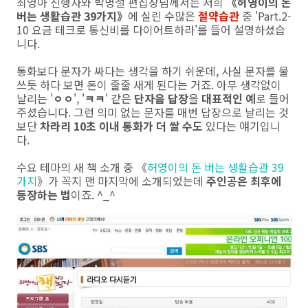
최영아 진행자와 박명철 편집장님께서는 저희
《허영이의 돈
버는 생활습관 39가지》
에 실린 수많은
절약습관
중 'Part.2-
10 요금 테크로 통신비를 다이어트하라'를 들어 설명하셨습
니다.
통화보다 문자가 싸다는 생각을 하기 쉬운데, 사실 문자를 물
쓰듯 하다 보면 돈이 줄줄 새게 된다는 거죠. 아무 생각없이
날리는 '
ㅇㅇ
', '
ㅋㅋ
' 같은
단자음 답장
을
대표적인 예
로 들어
주셨습니다. 그런 의미 없는 문자를 매번 답장으로 날리는 것
보단
차라리 10초 이내 통화가 더 쌀 수도
있다는 얘기입니
다.
수요 테마의 새 책 소개 중 《
허영이의 돈 버는 생활습관 39
가지
》가 꼭지 맨 마지막에 소개되었는데
주인공은 최후에
등장하는 법
이죠. ^_^