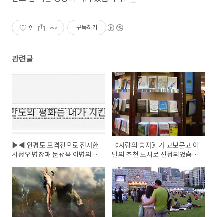
9
구독하기
관련글
▶◀ 연평도 포격전으로 전사한
《사랑의 승자》가 교보문고 이
서정우 병장과 문광욱 이병의 명
달의 추천 도서로 선정되었습니
복을 빕니다.
다.