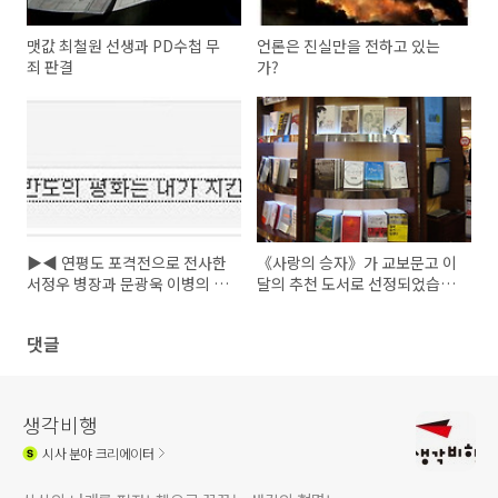
맷값 최철원 선생과 PD수첩 무
언론은 진실만을 전하고 있는
죄 판결
가?
▶◀ 연평도 포격전으로 전사한
《사랑의 승자》가 교보문고 이
서정우 병장과 문광욱 이병의 명
달의 추천 도서로 선정되었습니
복을 빕니다.
다.
댓글
생각비행
시사
분야 크리에이터