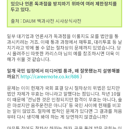
있으나 언론 독과점을 방지하기 위하여 여러 제한장치를
두고 있다.
출처 : DAUM 백과사전 시사상식사전
일부 대기업과 언론사가 독과점을 이룰지도 모를 법안을 통
과시키려는 거죠. 이때 통과 과정에서 재투표, 대리투표 등 날
치기라고 밖에 볼 수 없는 절차상의 문제까지 있었습니다. 당
시 올려주신 따뜻한 카리스마 님의 예를 참조하시면 더욱 이
해가 쉬울 것 같습니다.
일개 국민 입장에서 미디어법 통과, 왜 잘못됐는지 설명해볼
까요?
(
http://careernote.co.kr/686
)
문제는 이미 헌재가 국회 표결 당시 절차상의 위법은 있지만
법안 자체가 무효는 아니라고 말했다는 점입니다. 작년 10월
이 때문에 '컨닝한 것은 인정되지만 합격이 무효는 아니다, 술
은 마셨지만 음주운전은 아니다' 등 국민 사이에 헌재를 비꼬
는 말이 많았죠. 절차에 법적인 문제가 있다면 그 결과를 처음
부터 다시 생각해 봐야 하는 게 당연하지 않겠습니까?
아무튼 적어도 절차상 하자는 하자, 공을 돌려 받은 국회는 이