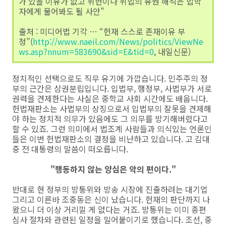
가 있을 이유가 없고 위헌이나 위법의 유권 해석은 법학
자에게 물어봐도 될 사안"
출처 : 미디어법 기각 … “헌재 스스로 존재이유 부
정”(
http://www.naeil.com/News/politics/ViewNe
ws.asp?nnum=583690&sid=E&tid=0
, 내일신문)
정치적인 선택으로도 직무 유기에 가깝습니다. 민주주의 정
부의 근간은 삼권분립입니다. 입법부, 행정부, 사법부가 서로
권력을 견제한다는 사실은 중학교 사회 시간에도 배웁니다.
헌법재판소는 사법부의 상징으로서 입법부의 잘못을 견제해
야 하는 정치적 의무가 있음에도 그 의무를 방기해버렸다고
할 수 있죠. 그런 의미에서 법조계 사람들과 의식있는 언론인
들은 이번 헌법재판소의 결정을 비난하고 있습니다. 고 김대
중 전 대통령의 말씀이 떠오릅니다.
"행동하지 않는 양심은 악의 편이다."
반대로 현 정부의 방통위와 방송 시장에 진출하려는 대기업
그리고 이른바 조중동은 신이 났습니다. 헌재의 판단까지 나
왔으니 더 이상 거리낄 게 없다는 거죠. 방통위는 이미 종편
심사 절차와 관련된 일정을 밀어붙이기로 했습니다. 조선, 중