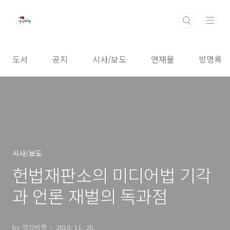
본문 바로가기
도서
공지
시사/보도
연재물
방명록
시사/보도
헌법재판소의 미디어법 기각
과 언론 재벌의 독과점
by 생각비행
2010. 11. 26.