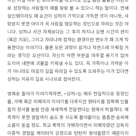
로 성장하는 사람들의 예를 왕왕 볼 수 있으니 하는 말이다. 연쇄
살인범이라도 매 순간이 상처의 기억으로 가득한 것이 아니듯, 사
랑받지 못한 아이가 꼭 사람을 혐오하는 성인으로 자라는 것은 아
니다. 상처나 사건 자체보다는 그 후의 처치나 오랜 시간의 관리
(혹은 치유), 그리고 자라나며 접하는 환경이란 변수가 꽤 크게 작
용한다는 이야기다. 물론 모든 과정이 쉽거나 자연스레 이뤄질 거
라는 생각은 오산이다. 자신의 약한 부분을 마주할 용기가 없어
도리어 내면에 괴물을 키워낼 수도 있다. 꼭 가족이나 가까운 이
가 아니라도 마음의 길을 따라갈 수 있도록 도와주는 이가 있다면
상처는 치유의 길로 시나브로 접어든다.
영화로 돌아가 이야기하자면, <상처>는 매우 현실적으로 등장인
물, 가해 혹은 피해자의 이야기를 다루지만 판타지를 접목해 인물
들의 정서를 놀랄 만큼 세세하게 전달한다는 점에서 탁월하다. 예
측하지 못한 결말까지 숨도 못 쉬도록 몰아붙이는 촘촘한 솜씨에
소름이 돋을 정도. 학교 폭력의 가해자이면서 피해자였던 감독의
이중적 경험을 캐릭터의 감정으로 탄탄히 쌓아올렸기 때문이리