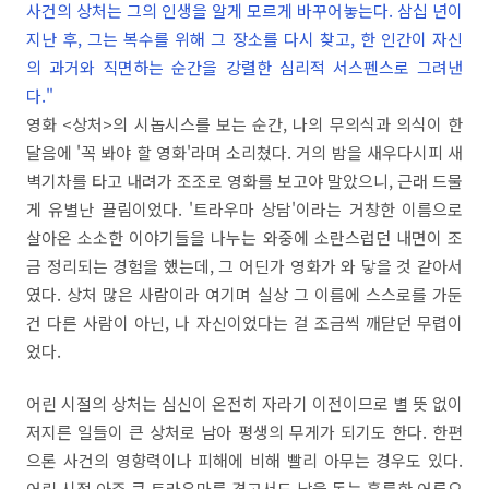
사건의 상처는 그의 인생을 알게 모르게 바꾸어놓는다. 삼십 년이
지난 후, 그는 복수를 위해 그 장소를 다시 찾고, 한 인간이 자신
의 과거와 직면하는 순간을 강렬한 심리적 서스펜스로 그려낸
다."
영화 <상처>의 시놉시스를 보는 순간, 나의 무의식과 의식이 한
달음에 '꼭 봐야 할 영화'라며 소리쳤다. 거의 밤을 새우다시피 새
벽기차를 타고 내려가 조조로 영화를 보고야 말았으니, 근래 드물
게 유별난 끌림이었다. '트라우마 상담'이라는 거창한 이름으로
살아온 소소한 이야기들을 나누는 와중에 소란스럽던 내면이 조
금 정리되는 경험을 했는데, 그 어딘가 영화가 와 닿을 것 같아서
였다. 상처 많은 사람이라 여기며 실상 그 이름에 스스로를 가둔
건 다른 사람이 아닌, 나 자신이었다는 걸 조금씩 깨닫던 무렵이
었다.
어린 시절의 상처는 심신이 온전히 자라기 이전이므로 별 뜻 없이
저지른 일들이 큰 상처로 남아 평생의 무게가 되기도 한다. 한편
으론 사건의 영향력이나 피해에 비해 빨리 아무는 경우도 있다.
어린 시절 아주 큰 트라우마를 겪고서도 남을 돕는 훌륭한 어른으