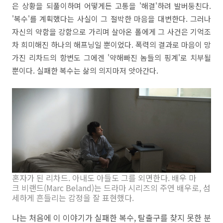
은 상황을 되풀이하며 어떻게든 고통을 '해결'하려 발버둥친다.
'복수'를 계획했다는 사실이 그 절박한 마음을 대변한다. 그러나
자신의 약함을 강함으로 가리며 살아온 폴에게 그 사건은 기억조
차 희미해진 하나의 해프닝일 뿐이었다. 폭력의 결과로 마음이 망
가진 리차드의 항변도 그에겐 '약해빠진 놈들의 핑계'로 치부될
뿐이다. 실패한 복수는 삶의 의지마저 앗아간다.
혼자가 된 리차드. 아내도 아들도 그를 외면한다. 배우 마
크 비랜드(Marc Beland)는 드라마 시리즈의 주연 배우로, 섬
세하게 흔들리는 감정을 잘 표현했다.
나는 처음에 이 이야기가 실패한 복수, 탈출구를 찾지 못한 분