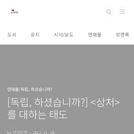
본문 바로가기
도서
공지
시사/보도
연재물
방명록
연재물/독립, 하셨습니까?
[독립, 하셨습니까?] <상처>
를 대하는 태도
by 생각비행
2012. 11. 28.