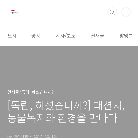
본문 바로가기
도서
공지
시사/보도
연재물
방명록
연재물/독립, 하셨습니까?
[독립, 하셨습니까?] 패션지,
동물복지와 환경을 만나다
by 생각비행
2012. 10. 12.