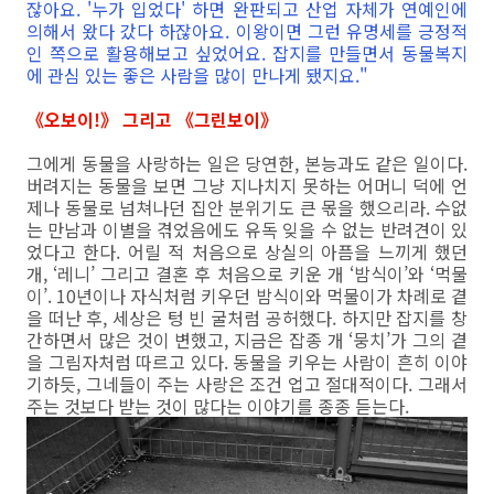
잖아요. '누가 입었다' 하면 완판되고 산업 자체가 연예인에
의해서 왔다 갔다 하잖아요. 이왕이면 그런 유명세를 긍정적
인 쪽으로 활용해보고 싶었어요. 잡지를 만들면서 동물복지
에 관심 있는 좋은 사람을 많이 만나게 됐지요."
《오보이!》 그리고 《그린보이》
그에게 동물을 사랑하는 일은 당연한, 본능과도 같은 일이다.
버려지는 동물을 보면 그냥 지나치지 못하는 어머니 덕에 언
제나 동물로 넘쳐나던 집안 분위기도 큰 몫을 했으리라. 수없
는 만남과 이별을 겪었음에도 유독 잊을 수 없는 반려견이 있
었다고 한다. 어릴 적 처음으로 상실의 아픔을 느끼게 했던
개, ‘레니’ 그리고 결혼 후 처음으로 키운 개 ‘밤식이’와 ‘먹물
이’. 10년이나 자식처럼 키우던 밤식이와 먹물이가 차례로 곁
을 떠난 후, 세상은 텅 빈 굴처럼 공허했다. 하지만 잡지를 창
간하면서 많은 것이 변했고, 지금은 잡종 개 ‘뭉치’가 그의 곁
을 그림자처럼 따르고 있다. 동물을 키우는 사람이 흔히 이야
기하듯, 그네들이 주는 사랑은 조건 업고 절대적이다. 그래서
주는 것보다 받는 것이 많다는 이야기를 종종 듣는다.