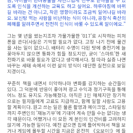
큼, 아이들이 반려동물을 자연스럽게 친구로 받아들일 수 있
도록 인식을 개선하는 교육도 하고 싶어요. 하루아침에 바뀌
길 바라는 건 아니고, 작은 영향이라도 조금씩 일어나길 바라
요. 보신탕 먹는 사람을 비난하는 식이 아니라, 공장식 축산의
폐해를 알려주면서 천천히 인식이 바뀔 수 있도록 말이에요."
그는 몇 년을 썼는지조차 가물가물한 ‘017’로 시작하는 피처
폰을 쓴다(사실은 기억할 필요가 없다. 고장 나기 전에 물건
을 사는 일이 없으니). 배터리 수명이 다된 탓에 충전기에 늘
꽂아두지 않으면 통화가 힘들 정도지만, 굳이 ‘스마트’한 새
전화기로 바꿀 필요가 없다고 생각해서다. 철 따라 싫증 나면
바꾸는 세태 속에서 이런 삶의 방식이 대단한 실천으로 보일
지경이다.
꾸준히 책을 내면서 미약하나마 변화를 감지하는 순간들이
있다. 그 덕분에 반응이 좋아져 광고 수익과 정기구독을 통해
어느 정도 유지도 가능해졌다. 아직은 1인 매체지만 장기적
으로는 필자들에게 고료도 지급하고, 함께 일할 사람도 고용
할 계획이다. 원고 쓰는 일은 물론 촬영과 메이크업, 스타일링
까지 주변인의 '재능기부'에 기대어 계속 만들 수는 없다는 생
각 때문이다. 어쨌거나 이 모든 게 본인의 인건비를 고려하지
않기에 가능한 일이다. 예전 같으면 집에 틀어박혀서 책을 보
거나 게임에 몰두할 시간을 지금은 온전히 《오보이!》에 들