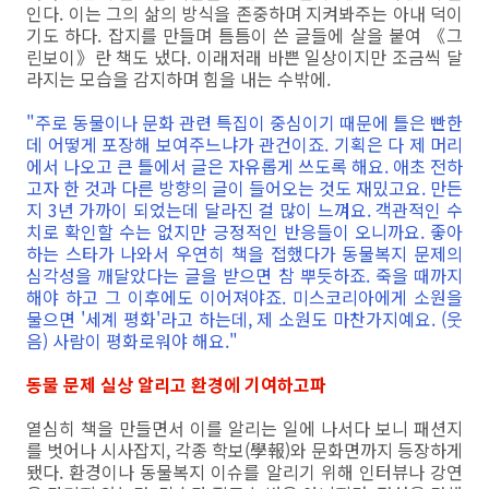
인다. 이는 그의 삶의 방식을 존중하며 지켜봐주는 아내 덕이
기도 하다. 잡지를 만들며 틈틈이 쓴 글들에 살을 붙여 《그
린보이》란 책도 냈다. 이래저래 바쁜 일상이지만 조금씩 달
라지는 모습을 감지하며 힘을 내는 수밖에.
"주로 동물이나 문화 관련 특집이 중심이기 때문에 틀은 빤한
데 어떻게 포장해 보여주느냐가 관건이죠. 기획은 다 제 머리
에서 나오고 큰 틀에서 글은 자유롭게 쓰도록 해요. 애초 전하
고자 한 것과 다른 방향의 글이 들어오는 것도 재밌고요. 만든
지 3년 가까이 되었는데 달라진 걸 많이 느껴요. 객관적인 수
치로 확인할 수는 없지만 긍정적인 반응들이 오니까요. 좋아
하는 스타가 나와서 우연히 책을 접했다가 동물복지 문제의
심각성을 깨달았다는 글을 받으면 참 뿌듯하죠. 죽을 때까지
해야 하고 그 이후에도 이어져야죠. 미스코리아에게 소원을
물으면 '세계 평화'라고 하는데, 제 소원도 마찬가지예요. (웃
음) 사람이 평화로워야 해요."
동물 문제 실상 알리고 환경에 기여하고파
열심히 책을 만들면서 이를 알리는 일에 나서다 보니 패션지
를 벗어나 시사잡지, 각종 학보(學報)와 문화면까지 등장하게
됐다. 환경이나 동물복지 이슈를 알리기 위해 인터뷰나 강연