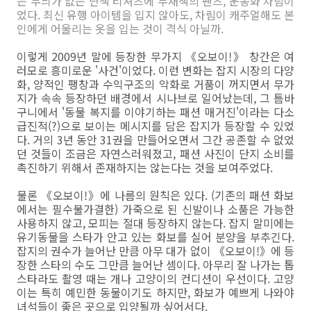
는 무늬가 없는 단색 티셔츠에 무채색의 팬츠, 운동화 차림이
었다. 최신 유행 아이템을 입지 않아도, 차림이 캐주얼해도 본
인에게 어울리는 옷을 입는 것이 격식 아닐까.
이렇게 2009년 말에 등장한 무가지 《오보이!》 창간은 여
러모로 흥미로운 '사건'이었다. 이런 변화는 잡지 시장의 다양
화, 양적인 팽창과 수익구조의 악화로 거품이 꺼지면서 무가
지가 속속 등장하던 배경에서 시나브로 일어났는데, 그 틈바
구니에서 '동물 복지를 이야기하는 패션 매거진'이라는 다소
급진적(?)으로 보이는 메시지를 담은 잡지가 등장할 수 있었
다. 거의 3년 동안 31권을 만들어오면서 그간 공존할 수 없었
던 것들이 조금은 자연스러워졌고, 패션 사진이 단지 소비를
촉진하기 위해서 존재하지는 않는다는 것을 보여주었다.
물론 《오보이!》에 나름의 원칙은 있다. (기존의 패션 화보
에서는 필수불가결한) 가죽으로 된 신발이나 소품은 가능한
사용하지 않고, 모피는 절대 등장하지 않는다. 잡지 말미에는
유기동물을 스타가 안고 있는 화보를 실어 분양을 부추긴다.
잡지의 권수가 늘어난 만큼 아무 대가 없이 《오보이!》에 등
장한 스타의 수도 그만큼 늘어난 셈이다. 아무리 잘 나가는 톱
스타라도 촬영 때는 개나 고양이의 컨디션이 우선이다. 고양
이는 특히 예민한 동물이기도 하지만, 화보가 예쁘게 나와야
녀석들이 좋은 곳으로 입양될까 싶어서다.