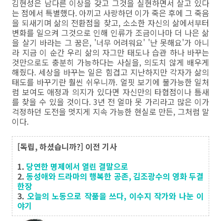
김현성은 남다른 이상을 갖고 그것을 실현하면서 살고 있다
는 점에서 특별했다. 아끼고 사랑하던 이가 죽은 후에 그 죽음
을 되새기며 삶의 전환점을 찾고, 소소한 자신의 삶에서부터
변화를 일으켜 그것으로 인해 인류가 조금이나마 더 나은 삶
을 살기 바라는 그 꿈은, '너무 어려워요' '난 못해요'가 아니
라 지금 이 순간 우리 삶의 자그만 태도나 습관 하나 바꾸는
것만으로도 충분히 가능하다는 사실을, 의도치 않게 배우게
해줬다. 세상을 바꾸는 일은 힘겹고 지난하지만 각자가 삶의
태도를 바꾸기란 훨씬 쉬우니까. 얼핏 보기에 불가능한 일처
럼 보여도 애정과 의지가 있다면 자신만의 타협점이나 틈새
를 찾을 수 있을 것이다. 3년 전 얼마 못 가리라고 많은 이가
걱정하던 도전을 멋지게 지속 가능한 현실로 만든, 그처럼 말
이다.
[독립, 하셨습니까?] 이전 기사
1.
당연한 명제에서 열린 결말으로
2.
동성애와 드라마의 행복한 공존, 김조광수의 영화 두결
한장
3.
오늘의 노동으로 작품을 쓰다, 이수지 작가와 나눈 이
야기