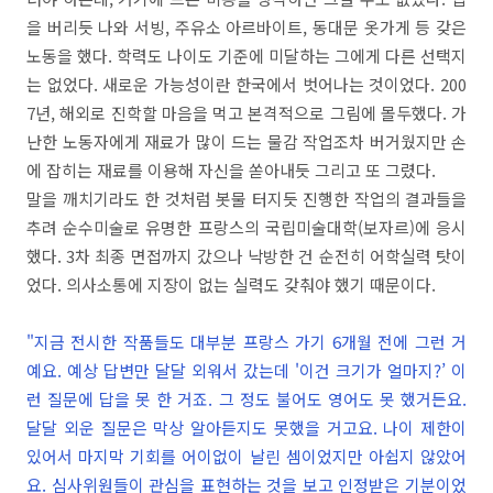
을 버리듯 나와 서빙, 주유소 아르바이트, 동대문 옷가게 등 갖은
노동을 했다. 학력도 나이도 기준에 미달하는 그에게 다른 선택지
는 없었다. 새로운 가능성이란 한국에서 벗어나는 것이었다. 200
7년, 해외로 진학할 마음을 먹고 본격적으로 그림에 몰두했다. 가
난한 노동자에게 재료가 많이 드는 물감 작업조차 버거웠지만 손
에 잡히는 재료를 이용해 자신을 쏟아내듯 그리고 또 그렸다.
말을 깨치기라도 한 것처럼 봇물 터지듯 진행한 작업의 결과들을
추려 순수미술로 유명한 프랑스의 국립미술대학(보자르)에 응시
했다. 3차 최종 면접까지 갔으나 낙방한 건 순전히 어학실력 탓이
었다. 의사소통에 지장이 없는 실력도 갖춰야 했기 때문이다.
"지금 전시한 작품들도 대부분 프랑스 가기 6개월 전에 그런 거
예요. 예상 답변만 달달 외워서 갔는데 '이건 크기가 얼마지?’ 이
런 질문에 답을 못 한 거죠. 그 정도 불어도 영어도 못 했거든요.
달달 외운 질문은 막상 알아듣지도 못했을 거고요. 나이 제한이
있어서 마지막 기회를 어이없이 날린 셈이었지만 아쉽지 않았어
요. 심사위원들이 관심을 표현하는 것을 보고 인정받은 기분이었