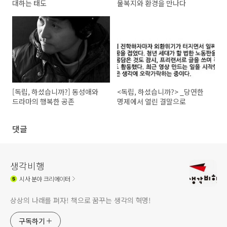
대하는 태도
물복지와 환경을 만나다
[독립, 하셨습니까?] 동성애와
<독립, 하셨습니까?> _당연한
드라마의 행복한 공존
명제에서 열린 결말으로
댓글
생각비행
시사
분야 크리에이터
상상의 나래를 펴자! 책으로 꿈꾸는 생각의 혁명!
구독하기