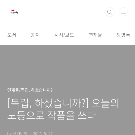
본문 바로가기
도서
공지
시사/보도
연재물
방명록
연재물/독립, 하셨습니까?
[독립, 하셨습니까?] 오늘의
노동으로 작품을 쓰다
by 생각비행
2012. 9. 12.