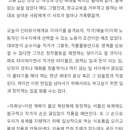
'고용 없는 성장'은 여성과 청년 세대를 옥죄는 굴레와 같다. 굴곡
없는 삶을 살았다 해도 그럴진대, 정규교육을 거부하고 원하는 바
대로 살아온 사람에게 이 사회가 얼마나 가혹했을까.
오늘의 인터뷰이에게로 이야기를 옮겨보자. 작가(예술가)이며 노
동자인 이수지에게 선택할 수 있는 노동의 조건이란 애초 없었다.
대부분의 순수미술 작가가 그렇듯, 작품활동만으로 생계를 담보
할 수 없다면 그것은 창작활동을 제한하는 덫이기도 할 것이다.
파트 타이머이면서 작가란 타이틀은, 원하는 일과 돈이 되는 일,
당장의 성취나 재화를 창출하거나 하지 않는 일 사이에서 끊임없
이 줄타기를 해야 하는 청년 세대의 표상 혹은 그 암울함과 직결
된다. 하지만 이런 현실을 넘어서기 위해서라도 먹고살기 위한 일
과 창작하는 일을 멈출 수는 없다.
<자화상>이란 제목이 붙은 목탄화에 등장하는 비틀린 육체에도
불구하고 작가의 손은 끊임없이 작품을 매만진다. 또 그 손으로
우리가 육체를 지탱하기 위해 일상적으로 먹는 식료품을 오리고
붙여 작품을 만들어낸다. 미술에 전혀 조예가 없는데도 굳이 인터