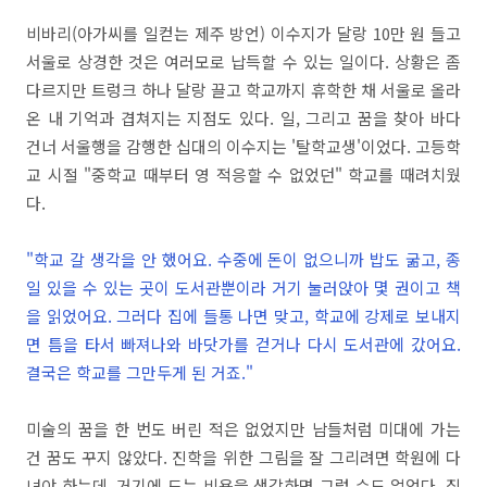
비바리(아가씨를 일컫는 제주 방언) 이수지가 달랑 10만 원 들고
서울로 상경한 것은 여러모로 납득할 수 있는 일이다. 상황은 좀
다르지만 트렁크 하나 달랑 끌고 학교까지 휴학한 채 서울로 올라
온 내 기억과 겹쳐지는 지점도 있다. 일, 그리고 꿈을 찾아 바다
건너 서울행을 감행한 십대의 이수지는 '탈학교생'이었다. 고등학
교 시절 "중학교 때부터 영 적응할 수 없었던" 학교를 때려치웠
다.
"학교 갈 생각을 안 했어요. 수중에 돈이 없으니까 밥도 굶고, 종
일 있을 수 있는 곳이 도서관뿐이라 거기 눌러앉아 몇 권이고 책
을 읽었어요. 그러다 집에 들통 나면 맞고, 학교에 강제로 보내지
면 틈을 타서 빠져나와 바닷가를 걷거나 다시 도서관에 갔어요.
결국은 학교를 그만두게 된 거죠."
미술의 꿈을 한 번도 버린 적은 없었지만 남들처럼 미대에 가는
건 꿈도 꾸지 않았다. 진학을 위한 그림을 잘 그리려면 학원에 다
녀야 하는데, 거기에 드는 비용을 생각하면 그럴 수도 없었다. 집