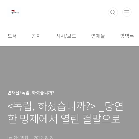
본문 바로가기
도서
공지
시사/보도
연재물
방명록
연재물/독립, 하셨습니까?
<독립, 하셨습니까?> _당연
한 명제에서 열린 결말으로
by 생각비행
2012. 8. 2.