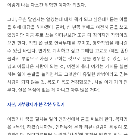
이렇게 나는 다소간 위험한 여자가 되었다.
그래, 무슨 말인지는 알겠는데 대체 뭐가 되고 싶은데? 묻는 이들
을 위해 대답을 해야겠다. 글쎄, 십 년쯤 후에도 여전히 글을 쓰고
있겠지만 지금 주로 쓰는 인터뷰보단 조금 더 창의적인 작업이었
으면 한다. 직접 쓴 글로 연극무대를 꾸미고, 영화작업을 해나갈
수 있길 바란다. 연기도 계속하고 싶고 그때엔 고료도 (제발 좀!)
올라서 부업으로 가끔 기고하는 것으로 삶을 영위할 수 있길. 더
넓고 아름다운 사람이 되는 것, 여전히 옳다 여기는 가치를 실현
하는 일에 손발을 놀리면서도 그것만이 유일한 방법이라고 믿는
사람이 되지 않는 것. 몸도 마음도 건강했으면. 사실 이게 거의 전
부다. 실은 욕심이 없는 게 아니고 아주 많은 거다!
자본, 가부장제가 쓴 각본 뒤집기
어쨌거나 꿈을 펼치는 일의 연장선에서 글을 써보려 한다. 꼭지명
은 <독립, 하셨습니까?>. 인터뷰와 문화 리뷰+칼럼이 뒤섞여 모
호하지만, 어딘가로부터 독립한 '사람'에 초점을 맞추고 있는 글