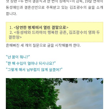
첫 장편 <두 번의 결혼식과 한 번의 장례식>의 감독, 19살 연하의
동성애인과 결혼선언으로 주목받고 있는 김조광수의 삶을 소개
합니다.
1. <
당연한 명제에서 열린 결말으로
>
2. <동성애와 드라마의 행복한 공존, 김조광수의 영화 두
결한장>
흔해빠진 세 개의 질문으로 글을 시작해볼까 한다.
"넌 꿈이 뭐니?"
"한 해 수입이 얼마나 되시나요?"
"그렇게 해서 남부럽지 않게 살겠어?"