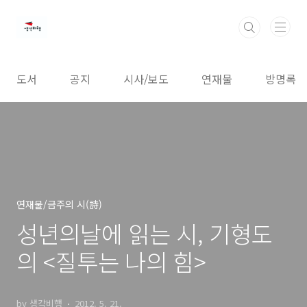
본문 바로가기
도서
공지
시사/보도
연재물
방명록
연재물/금주의 시(詩)
성년의날에 읽는 시, 기형도
의 <질투는 나의 힘>
by 생각비행
2012. 5. 21.