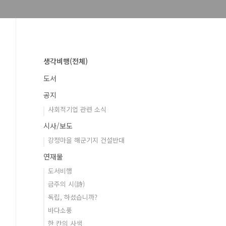
생각비행(전체)
도서
공지
사회적기업 관련 소식
시사/보도
강정마을 해군기지 건설반대
연재물
도서비행
금주의 시(詩)
독립, 하셨습니까?
바다소풍
한 칸의 사색