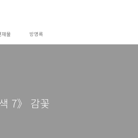
연재물
방명록
색 7》 감꽃