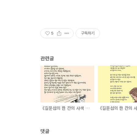
5
구독하기
관련글
《길문섭의 한 칸의 사색 9》 검정 고무신
댓글