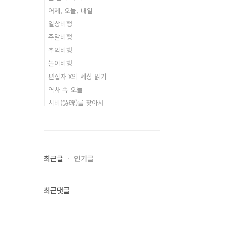
어제, 오늘, 내일
일상비행
주말비행
추억비행
놀이비행
편집자 X의 세상 읽기
역사 속 오늘
시비(詩碑)를 찾아서
최근글
인기글
최근댓글