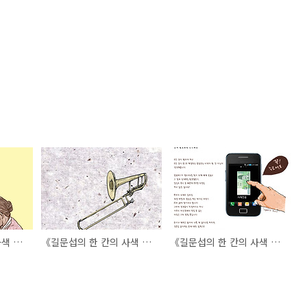
《길문섭의 한 칸의 사색 8》 아름다운 여자
《길문섭의 한 칸의 사색 6》 트롬본
《길문섭의 한 칸의 사색 5》 돈이 필요하면 누르세요