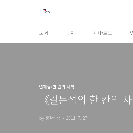
본문 바로가기
도서
공지
시사/보도
연재물/한 칸의 사색
《길문섭의 한 칸의 사
by 생각비행
2011. 7. 27.