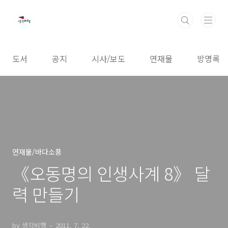
본문 바로가기
도서
공지
시사/보도
연재물
방명록
연재물/바다소풍
《오동명의 인생사계 8》 달
력 만들기
by 생각비행
2011. 7. 22.