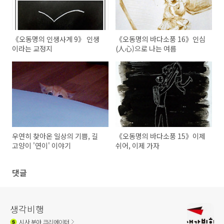
《오동명의 인생사계 9》 인생
《오동명의 바다소풍 16》인심
이라는 교정지
(人心)으로 나는 여름
우연히 찾아온 일상의 기쁨, 길
《오동명의 바다소풍 15》이제
고양이 '연이' 이야기
쉬어, 이제 가자
댓글
생각비행
시사
분야 크리에이터