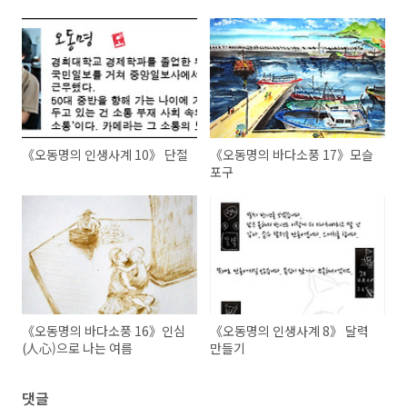
《오동명의 인생사계 10》 단절
《오동명의 바다소풍 17》모슬
포구
《오동명의 바다소풍 16》인심
《오동명의 인생사계 8》 달력
(人心)으로 나는 여름
만들기
댓글