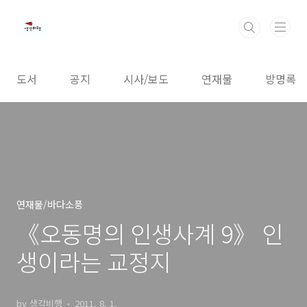
본문 바로가기
도서
공지
시사/보도
연재물
방명록
연재물/바다소풍
《오동명의 인생사계 9》 인
생이라는 교정지
by 생각비행
2011. 8. 1.