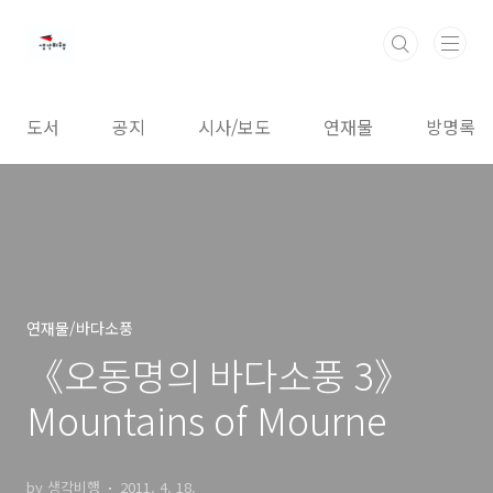
본문 바로가기
도서
공지
시사/보도
연재물
방명록
연재물/바다소풍
《오동명의 바다소풍 3》
Mountains of Mourne
by 생각비행
2011. 4. 18.