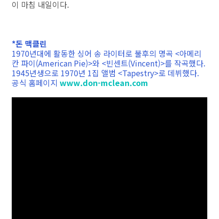
이 마침 내일이다.
*돈 맥클린
1970년대에 활동한 싱어 송 라이터로 불후의 명곡 <아메리
칸 파이(American Pie)>와 <빈센트(Vincent)>를 작곡했다.
1945년생으로 1970년 1집 앨범 <Tapestry>로 데뷔했다.
공식 홈페이지
www.don-mclean.com