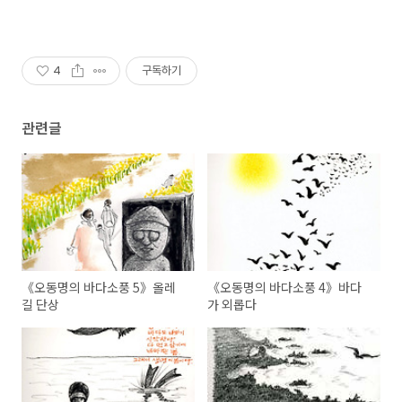
4
구독하기
관련글
《오동명의 바다소풍 5》올레
《오동명의 바다소풍 4》바다
길 단상
가 외롭다