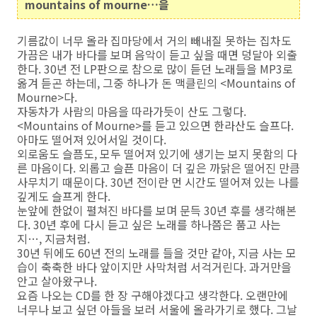
mountains of mourne…을
기름값이 너무 올라 집마당에서 거의 빼내질 못하는 집차도
가끔은 내가 바다를 보며 음악이 듣고 싶을 때면 덩달아 외출
한다. 30년 전 LP판으로 참으로 많이 듣던 노래들을 MP3로
옮겨 듣곤 하는데, 그중 하나가 돈 맥클린의 <Mountains of
Mourne>다.
자동차가 사람의 마음을 따라가듯이 산도 그렇다.
<Mountains of Mourne>를 듣고 있으면 한라산도 슬프다.
아마도 떨어져 있어서일 것이다.
외로움도 슬픔도, 모두 떨어져 있기에 생기는 보지 못함의 다
른 마음이다. 외롭고 슬픈 마음이 더 깊은 까닭은 떨어진 만큼
사무치기 때문이다. 30년 전이란 먼 시간도 떨어져 있는 나를
깊게도 슬프게 한다.
눈앞에 한없이 펼쳐진 바다를 보며 문득 30년 후를 생각해본
다. 30년 후에 다시 듣고 싶은 노래를 하나쯤은 품고 사는
지…, 지금처럼.
30년 뒤에도 60년 전의 노래를 들을 것만 같아, 지금 사는 모
습이 축축한 바다 앞이지만 사막처럼 서걱거린다. 과거만을
안고 살아왔구나.
요즘 나오는 CD를 한 장 구해야겠다고 생각한다. 오랜만에
너무나 보고 싶던 아들을 보러 서울에 올라가기로 했다. 그날