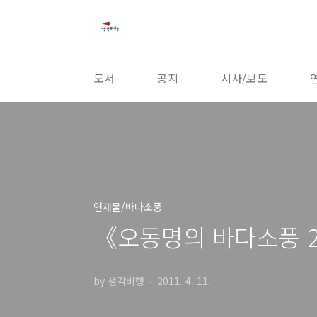
본문 바로가기
도서
공지
시사/보도
연재물/바다소풍
《오동명의 바다소풍 
by 생각비행
2011. 4. 11.