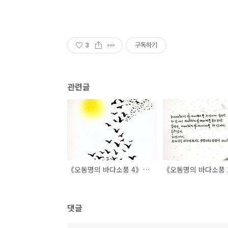
3
구독하기
관련글
《오동명의 바다소풍 4》바다가 외롭다
댓글