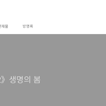
연재물
방명록
2》생명의 봄