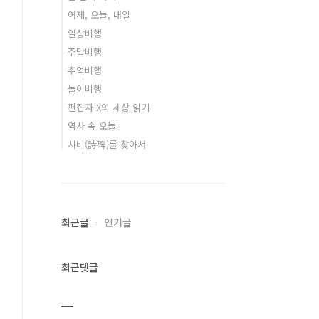
어제, 오늘, 내일
일상비행
주말비행
추억비행
놀이비행
편집자 X의 세상 읽기
역사 속 오늘
시비(詩碑)를 찾아서
최근글
인기글
최근댓글