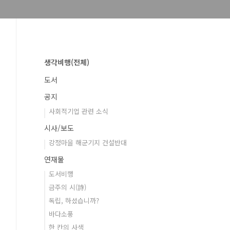
생각비행(전체)
도서
공지
사회적기업 관련 소식
시사/보도
강정마을 해군기지 건설반대
연재물
도서비행
금주의 시(詩)
독립, 하셨습니까?
바다소풍
한 칸의 사색