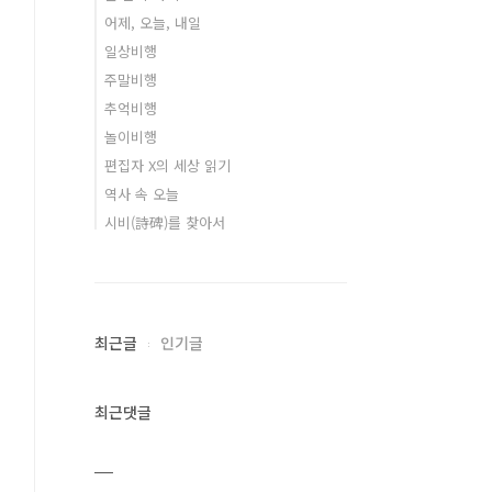
어제, 오늘, 내일
일상비행
주말비행
추억비행
놀이비행
편집자 X의 세상 읽기
역사 속 오늘
시비(詩碑)를 찾아서
최근글
인기글
최근댓글