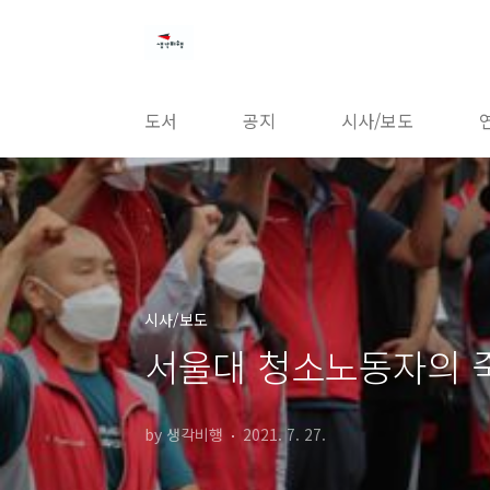
본문 바로가기
도서
공지
시사/보도
시사/보도
서울대 청소노동자의 죽
by 생각비행
2021. 7. 27.