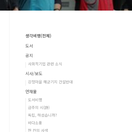
생각비행(전체)
도서
공지
사회적기업 관련 소식
시사/보도
강정마을 해군기지 건설반대
연재물
도서비행
금주의 시(詩)
독립, 하셨습니까?
바다소풍
한 칸의 사색