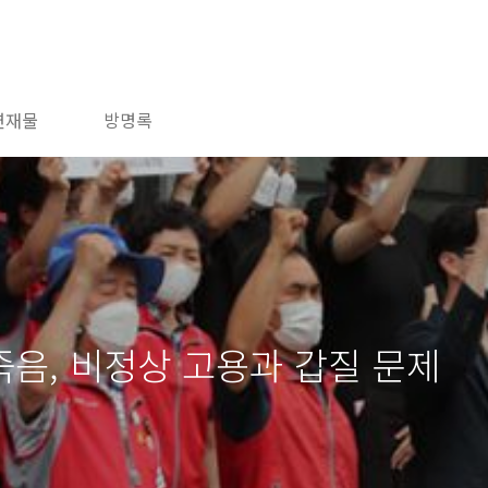
연재물
방명록
음, 비정상 고용과 갑질 문제