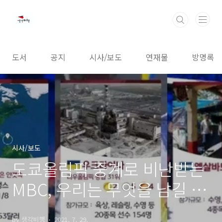
본문 바로가기
도서
공지
시사/보도
연재물
방명록
시사/보도
도쿄올림픽 중계로 비난받는
MBC, 우리는 무엇을 남길 것
인가?
by 생각비행
2021. 7. 29.