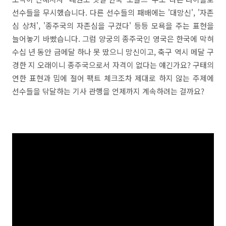
선수들을 무시했습니다. 다른 선수들의 패배에는 '대망신', '자존
심 상처', '종주국의 자존심을 구겼다' 등등 모욕을 주는 표현을
늘어놓기 바빴습니다. 그럼 양궁의 종주국인 영국은 한국에 막혀
수십 년 동안 금메달 하나 못 땄으니 망신이고, 축구 역시 메달 구
경한 지 오래이니 종주국으로서 자격이 없다는 얘긴가요? 구태의
연한 표현과 밈에 절어 팩트 체크조차 제대로 하지 않는 주제에
선수들을 닦달하는 기사 관행을 언제까지 계속하려는 걸까요?