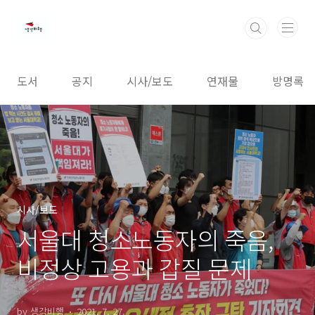
본문 바로가기
도서
공지
시사/보도
연재물
방명록
시사/보도
서울대 청소노동자의 죽음,
비정상 고용과 갑질 문제
by 생각비행
2021. 7. 27.