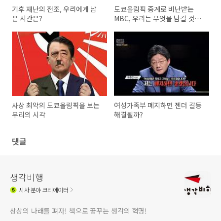
기후 재난의 전조, 우리에게 남
도쿄올림픽 중계로 비난받는
은 시간은?
MBC, 우리는 무엇을 남길 것인
가?
사상 최악의 도쿄올림픽을 보는
여성가족부 폐지하면 젠더 갈등
우리의 시각
해결될까?
댓글
생각비행
시사
분야 크리에이터
상상의 나래를 펴자! 책으로 꿈꾸는 생각의 혁명!