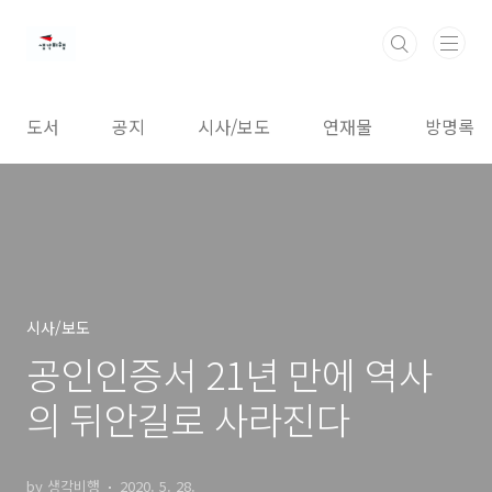
본문 바로가기
도서
공지
시사/보도
연재물
방명록
시사/보도
공인인증서 21년 만에 역사
의 뒤안길로 사라진다
by 생각비행
2020. 5. 28.