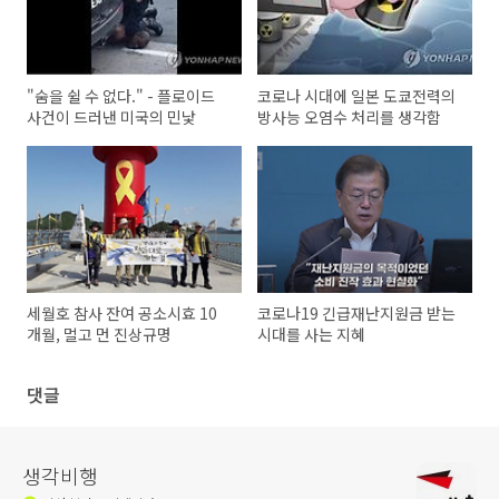
"숨을 쉴 수 없다." - 플로이드
코로나 시대에 일본 도쿄전력의
사건이 드러낸 미국의 민낯
방사능 오염수 처리를 생각함
세월호 참사 잔여 공소시효 10
코로나19 긴급재난지원금 받는
개월, 멀고 먼 진상규명
시대를 사는 지혜
댓글
생각비행