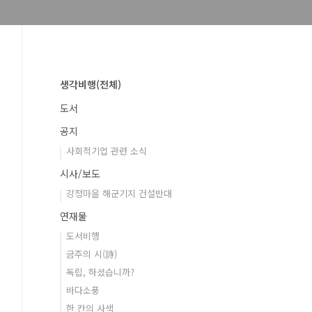
생각비행(전체)
도서
공지
사회적기업 관련 소식
시사/보도
강정마을 해군기지 건설반대
연재물
도서비행
금주의 시(詩)
독립, 하셨습니까?
바다소풍
한 칸의 사색