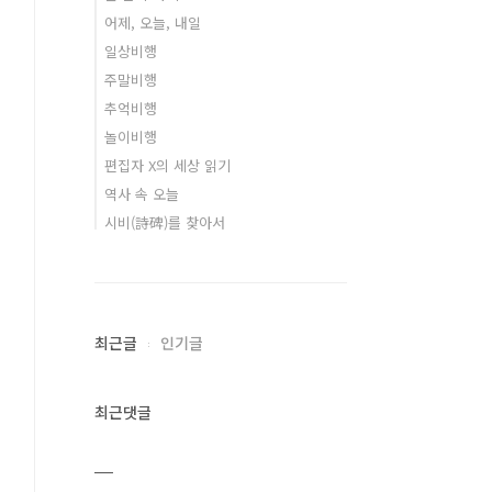
어제, 오늘, 내일
일상비행
주말비행
추억비행
놀이비행
편집자 X의 세상 읽기
역사 속 오늘
시비(詩碑)를 찾아서
최근글
인기글
최근댓글