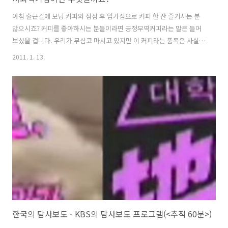
아침 출근길에 모닝 커피와 점심 후 입가심으로 커피 한 잔 즐기시는 분
많으시죠? 커피를 좋아하시는 분들이라면 공정무역커피라는 말은 들어
보셨을 겁니다. 우리가 무심코 마시고 있지만 이 커피라는 품목은 사실
세계에서 석유 다음으로 거래량이 활발한 품목이라는군요. 가격 폭락이
2011. 1. 13.
나 폭등도 심한 편이고요. 그래서 대부분 빈민국인 커피 재배 농가는 선
진국의 커피 확보를 위한 원조라는 미명하에 종속관계에 놓이게 되었죠.
하루 1달러도 안 되는 돈을 벌기 위해 착취당하는 아이들의 피와 땀이 커
피 원두에 가득히 서려 있었던 겁니다. 이 불평등한 무역 구조를 깨뜨리
기 위해 유럽에서 공정한 가격으로 거래하여 적정수익을 농가에 돌려주
고자 하는 착한 소비가 시작되었는데, 이러한 운동이 바로 공정무역커피
의 시초가 되었습니다. 우..
한국의 탐사보도 - KBS의 탐사보도 프로그램(<추적 60분>)