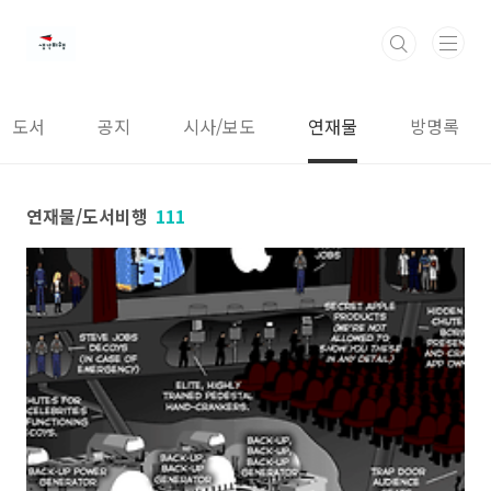
본문 바로가기
도서
공지
시사/보도
연재물
방명록
연재물/도서비행
111